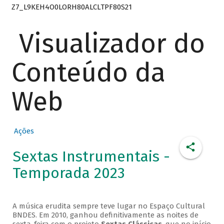
Z7_L9KEH4O0LORH80ALCLTPF80S21
Visualizador do
Conteúdo da
Web
Ações
Sextas Instrumentais -
Temporada 2023
A música erudita sempre teve lugar no Espaço Cultural
BNDES. Em 2010, ganhou definitivamente as noites de