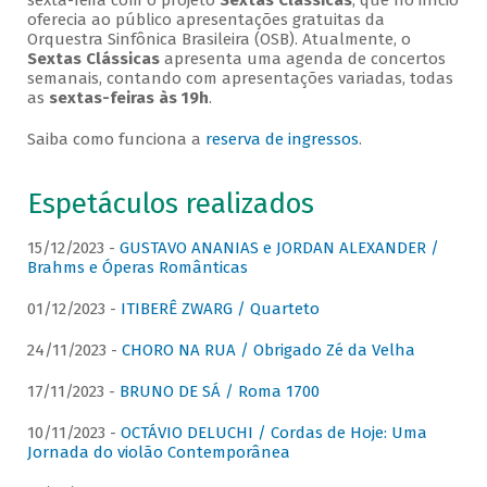
sexta-feira com o projeto
Sextas Clássicas
, que no início
oferecia ao público apresentações gratuitas da
Orquestra Sinfônica Brasileira (OSB). Atualmente, o
Sextas Clássicas
apresenta uma agenda de concertos
semanais, contando com apresentações variadas, todas
as
sextas-feiras às 19h
.
Saiba como funciona a
reserva de ingressos
.
Espetáculos realizados
15/12/2023 -
GUSTAVO ANANIAS e JORDAN ALEXANDER /
Brahms e Óperas Românticas
01/12/2023 -
ITIBERÊ ZWARG / Quarteto
24/11/2023 -
CHORO NA RUA / Obrigado Zé da Velha
17/11/2023 -
BRUNO DE SÁ / Roma 1700
10/11/2023 -
OCTÁVIO DELUCHI / Cordas de Hoje: Uma
Jornada do violão Contemporânea