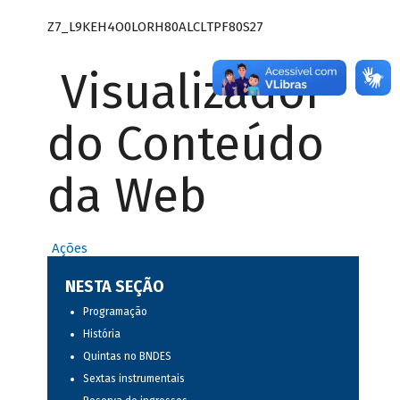
Z7_L9KEH4O0LORH80ALCLTPF80S27
Visualizador
do Conteúdo
da Web
Ações
NESTA SEÇÃO
Programação
História
Quintas no BNDES
Sextas instrumentais