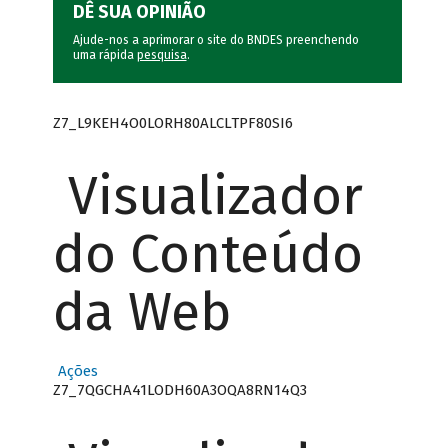
DÊ SUA OPINIÃO
Ajude-nos a aprimorar o site do BNDES preenchendo
uma rápida
pesquisa
.
Z7_L9KEH4O0LORH80ALCLTPF80SI6
Visualizador
do Conteúdo
da Web
Ações
Z7_7QGCHA41LODH60A3OQA8RN14Q3