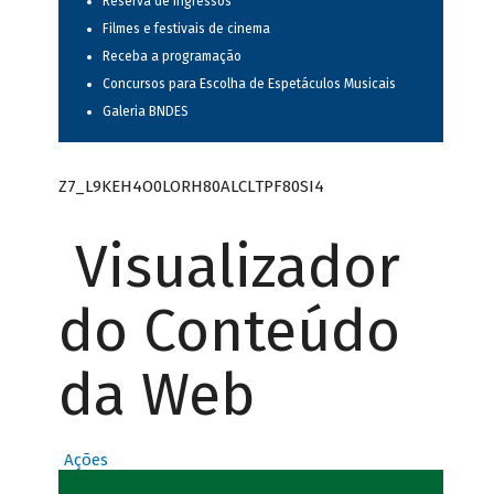
Reserva de ingressos
Filmes e festivais de cinema
Receba a programação
Concursos para Escolha de Espetáculos Musicais
Galeria BNDES
Z7_L9KEH4O0LORH80ALCLTPF80SI4
Visualizador
do Conteúdo
da Web
Ações