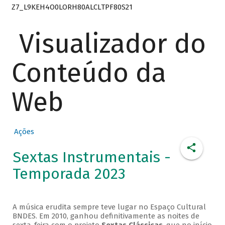
Z7_L9KEH4O0LORH80ALCLTPF80S21
Visualizador do
Conteúdo da
Web
Ações
Sextas Instrumentais -
Temporada 2023
A música erudita sempre teve lugar no Espaço Cultural
BNDES. Em 2010, ganhou definitivamente as noites de