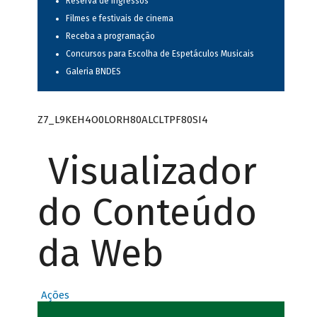
Reserva de ingressos
Filmes e festivais de cinema
Receba a programação
Concursos para Escolha de Espetáculos Musicais
Galeria BNDES
Z7_L9KEH4O0LORH80ALCLTPF80SI4
Visualizador
do Conteúdo
da Web
Ações