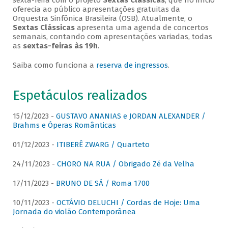
sexta-feira com o projeto
Sextas Clássicas
, que no início
oferecia ao público apresentações gratuitas da
Orquestra Sinfônica Brasileira (OSB). Atualmente, o
Sextas Clássicas
apresenta uma agenda de concertos
semanais, contando com apresentações variadas, todas
as
sextas-feiras às 19h
.
Saiba como funciona a
reserva de ingressos
.
Espetáculos realizados
15/12/2023 -
GUSTAVO ANANIAS e JORDAN ALEXANDER /
Brahms e Óperas Românticas
01/12/2023 -
ITIBERÊ ZWARG / Quarteto
24/11/2023 -
CHORO NA RUA / Obrigado Zé da Velha
17/11/2023 -
BRUNO DE SÁ / Roma 1700
10/11/2023 -
OCTÁVIO DELUCHI / Cordas de Hoje: Uma
Jornada do violão Contemporânea