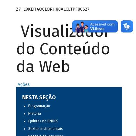
Z7_L9KEH4O0LORH80ALCLTPF80S27
Visualizador
do Conteúdo
da Web
Ações
NESTA SEÇÃO
Programação
História
Quintas no BNDES
Sextas instrumentais