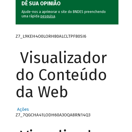
DÊ SUA OPINIÃO
Ajude-nos a aprimorar o site do BNDES preenchendo
uma rápida
pesquisa
.
Z7_L9KEH4O0LORH80ALCLTPF80SI6
Visualizador
do Conteúdo
da Web
Ações
Z7_7QGCHA41LODH60A3OQA8RN14Q3