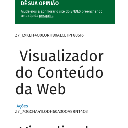
DÊ SUA OPINIÃO
Ajude-nos a aprimorar o site do BNDES preenchendo
uma rápida
pesquisa
.
Z7_L9KEH4O0LORH80ALCLTPF80SI6
Visualizador
do Conteúdo
da Web
Ações
Z7_7QGCHA41LODH60A3OQA8RN14Q3