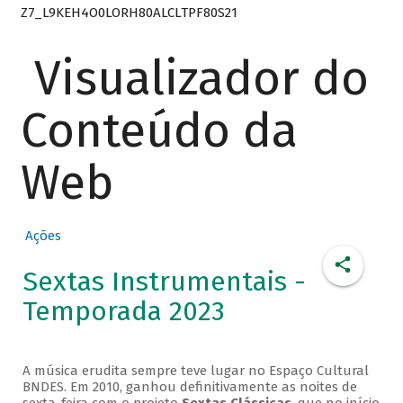
Z7_L9KEH4O0LORH80ALCLTPF80S21
Visualizador do
Conteúdo da
Web
Ações
Sextas Instrumentais -
Temporada 2023
A música erudita sempre teve lugar no Espaço Cultural
BNDES. Em 2010, ganhou definitivamente as noites de