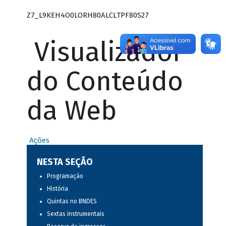
Z7_L9KEH4O0LORH80ALCLTPF80S27
Visualizador
do Conteúdo
da Web
Ações
NESTA SEÇÃO
Programação
História
Quintas no BNDES
Sextas instrumentais