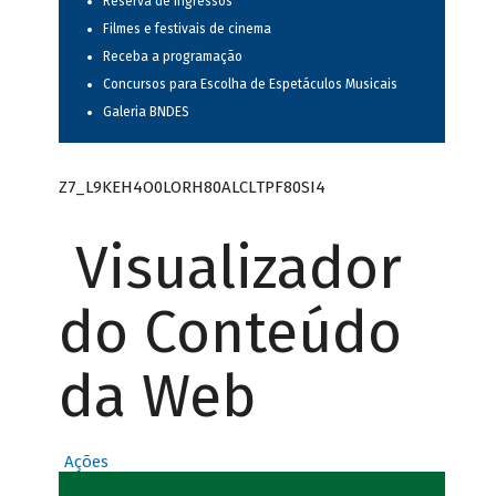
Reserva de ingressos
Filmes e festivais de cinema
Receba a programação
Concursos para Escolha de Espetáculos Musicais
Galeria BNDES
Z7_L9KEH4O0LORH80ALCLTPF80SI4
Visualizador
do Conteúdo
da Web
Ações