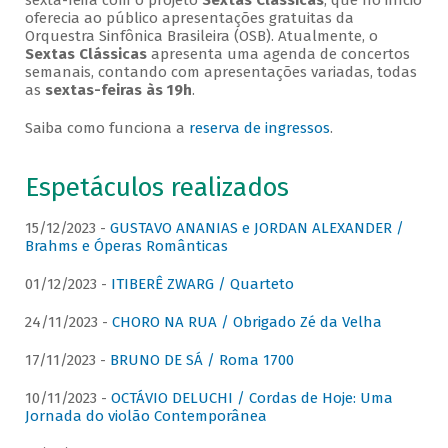
sexta-feira com o projeto
Sextas Clássicas
, que no início
oferecia ao público apresentações gratuitas da
Orquestra Sinfônica Brasileira (OSB). Atualmente, o
Sextas Clássicas
apresenta uma agenda de concertos
semanais, contando com apresentações variadas, todas
as
sextas-feiras às 19h
.
Saiba como funciona a
reserva de ingressos
.
Espetáculos realizados
15/12/2023 -
GUSTAVO ANANIAS e JORDAN ALEXANDER /
Brahms e Óperas Românticas
01/12/2023 -
ITIBERÊ ZWARG / Quarteto
24/11/2023 -
CHORO NA RUA / Obrigado Zé da Velha
17/11/2023 -
BRUNO DE SÁ / Roma 1700
10/11/2023 -
OCTÁVIO DELUCHI / Cordas de Hoje: Uma
Jornada do violão Contemporânea