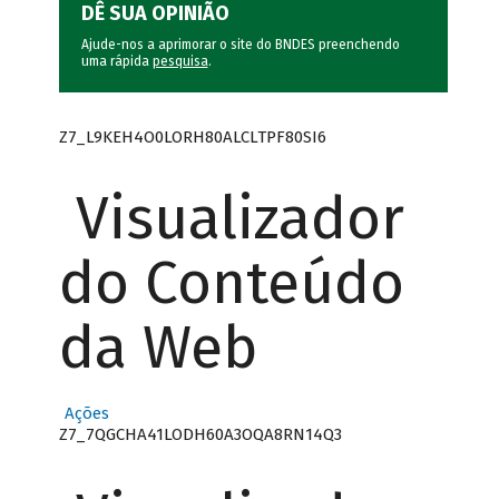
DÊ SUA OPINIÃO
Ajude-nos a aprimorar o site do BNDES preenchendo
uma rápida
pesquisa
.
Z7_L9KEH4O0LORH80ALCLTPF80SI6
Visualizador
do Conteúdo
da Web
Ações
Z7_7QGCHA41LODH60A3OQA8RN14Q3