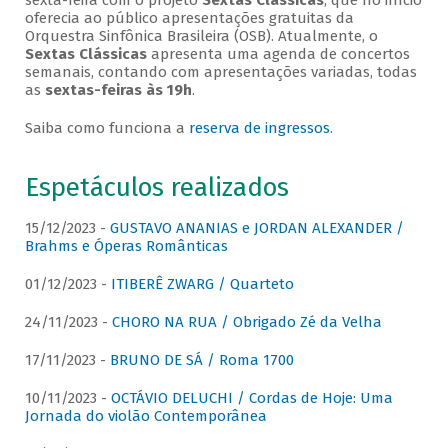
sexta-feira com o projeto
Sextas Clássicas
, que no início
oferecia ao público apresentações gratuitas da
Orquestra Sinfônica Brasileira (OSB). Atualmente, o
Sextas Clássicas
apresenta uma agenda de concertos
semanais, contando com apresentações variadas, todas
as
sextas-feiras às 19h
.
Saiba como funciona a
reserva de ingressos
.
Espetáculos realizados
15/12/2023 -
GUSTAVO ANANIAS e JORDAN ALEXANDER /
Brahms e Óperas Românticas
01/12/2023 -
ITIBERÊ ZWARG / Quarteto
24/11/2023 -
CHORO NA RUA / Obrigado Zé da Velha
17/11/2023 -
BRUNO DE SÁ / Roma 1700
10/11/2023 -
OCTÁVIO DELUCHI / Cordas de Hoje: Uma
Jornada do violão Contemporânea