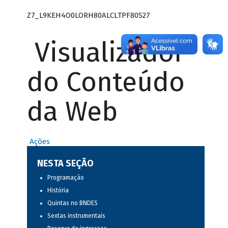
Z7_L9KEH4O0LORH80ALCLTPF80S27
Visualizador
do Conteúdo
da Web
Ações
NESTA SEÇÃO
Programação
História
Quintas no BNDES
Sextas instrumentais