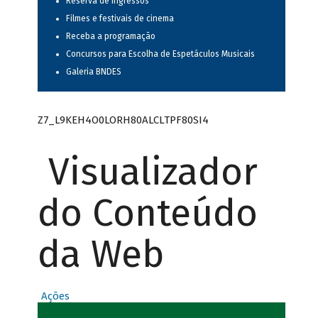
Reserva de ingressos
Filmes e festivais de cinema
Receba a programação
Concursos para Escolha de Espetáculos Musicais
Galeria BNDES
Z7_L9KEH4O0LORH80ALCLTPF80SI4
Visualizador
do Conteúdo
da Web
Ações