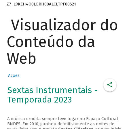
Z7_L9KEH4O0LORH80ALCLTPF80S21
Visualizador do
Conteúdo da
Web
Ações
Sextas Instrumentais -
Temporada 2023
A música erudita sempre teve lugar no Espaço Cultural
BNDES. Em 2010, ganhou definitivamente as noites de