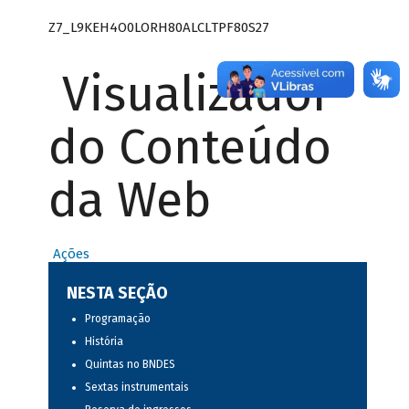
Z7_L9KEH4O0LORH80ALCLTPF80S27
Visualizador
do Conteúdo
da Web
Ações
NESTA SEÇÃO
Programação
História
Quintas no BNDES
Sextas instrumentais