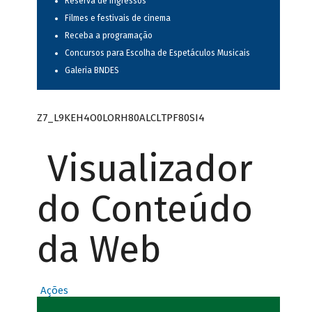
Reserva de ingressos
Filmes e festivais de cinema
Receba a programação
Concursos para Escolha de Espetáculos Musicais
Galeria BNDES
Z7_L9KEH4O0LORH80ALCLTPF80SI4
Visualizador
do Conteúdo
da Web
Ações