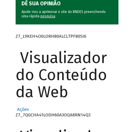
DÊ SUA OPINIÃO
Ajude-nos a aprimorar o site do BNDES preenchendo
uma rápida
pesquisa
.
Z7_L9KEH4O0LORH80ALCLTPF80SI6
Visualizador
do Conteúdo
da Web
Ações
Z7_7QGCHA41LODH60A3OQA8RN14Q3