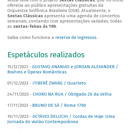
sexta-feira com o projeto
Sextas Clássicas
, que no início
oferecia ao público apresentações gratuitas da
Orquestra Sinfônica Brasileira (OSB). Atualmente, o
Sextas Clássicas
apresenta uma agenda de concertos
semanais, contando com apresentações variadas, todas
as
sextas-feiras às 19h
.
Saiba como funciona a
reserva de ingressos
.
Espetáculos realizados
15/12/2023 -
GUSTAVO ANANIAS e JORDAN ALEXANDER /
Brahms e Óperas Românticas
01/12/2023 -
ITIBERÊ ZWARG / Quarteto
24/11/2023 -
CHORO NA RUA / Obrigado Zé da Velha
17/11/2023 -
BRUNO DE SÁ / Roma 1700
10/11/2023 -
OCTÁVIO DELUCHI / Cordas de Hoje: Uma
Jornada do violão Contemporânea