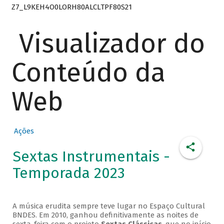
Z7_L9KEH4O0LORH80ALCLTPF80S21
Visualizador do
Conteúdo da
Web
Ações
Sextas Instrumentais -
Temporada 2023
A música erudita sempre teve lugar no Espaço Cultural
BNDES. Em 2010, ganhou definitivamente as noites de