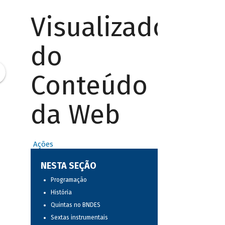
Visualizador
do
Conteúdo
da Web
Ações
NESTA SEÇÃO
Programação
História
Quintas no BNDES
Sextas instrumentais