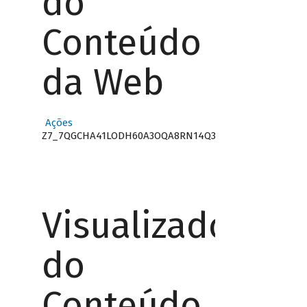
do
Conteúdo
da Web
Ações
Z7_7QGCHA41LODH60A3OQA8RN14Q3
Visualizador
do
Conteúdo