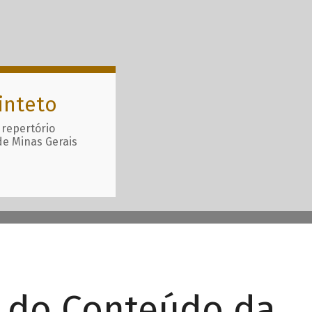
inteto
 repertório
de Minas Gerais
r do Conteúdo da