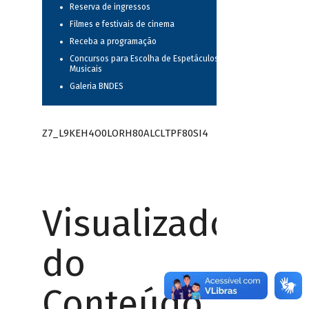
Reserva de ingressos
Filmes e festivais de cinema
Receba a programação
Concursos para Escolha de Espetáculos
Musicais
Galeria BNDES
Z7_L9KEH4O0LORH80ALCLTPF80SI4
Visualizador
do
Conteúdo