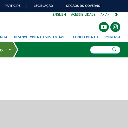
PARTICIPE
LEGISLAÇÃO
ÓRGÃOS DO GOVERNO
⁣
ENGLISH
ACESSIBILIDADE
A+
A-
NCIA
DESENVOLVIMENTO SUSTENTÁVEL
CONHECIMENTO
IMPRENSA
Busca
gem de tela