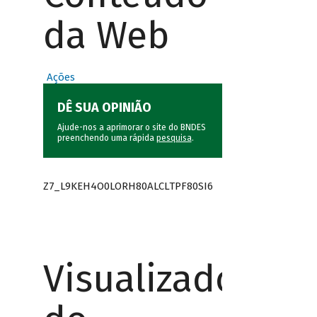
da Web
Ações
DÊ SUA OPINIÃO
Ajude-nos a aprimorar o site do BNDES
preenchendo uma rápida
pesquisa
.
Z7_L9KEH4O0LORH80ALCLTPF80SI6
Visualizador