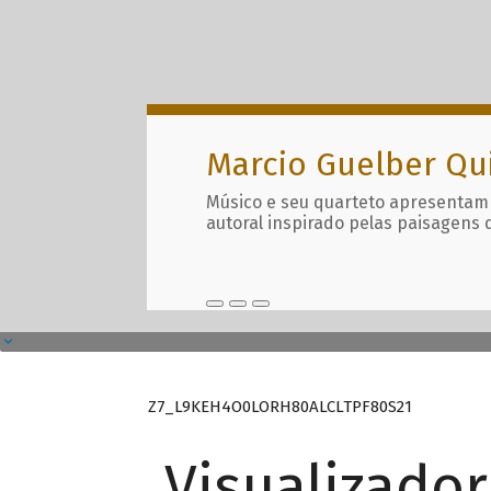
Marcio Guelber Qu
Músico e seu quarteto apresentam
autoral inspirado pelas paisagens 
Z7_L9KEH4O0LORH80ALCLTPF80S21
Visualizado