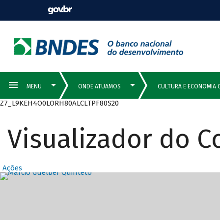
Z7_L9KEH4O0LORH80ALCLTPF80S20
Visualizador do 
Ações
Destaques Prin