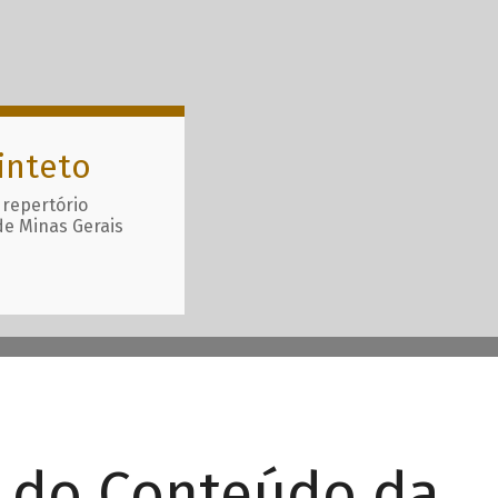
inteto
 repertório
de Minas Gerais
r do Conteúdo da