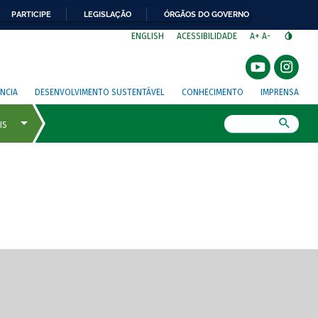
PARTICIPE
LEGISLAÇÃO
ÓRGÃOS DO GOVERNO
⁣
ENGLISH
ACESSIBILIDADE
A+
A-
NCIA
DESENVOLVIMENTO SUSTENTÁVEL
CONHECIMENTO
IMPRENSA
Busca
gem de tela