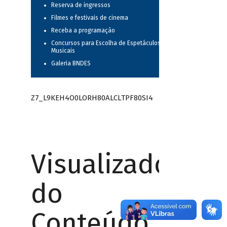
Reserva de ingressos
Filmes e festivais de cinema
Receba a programação
Concursos para Escolha de Espetáculos
Musicais
Galeria BNDES
Z7_L9KEH4O0LORH80ALCLTPF80SI4
Visualizador
do
Conteúdo