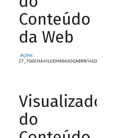
do
Conteúdo
da Web
Ações
Z7_7QGCHA41LODH60A3OQA8RN14Q3
Visualizador
do
Conteúdo