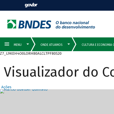
Z7_L9KEH4O0LORH80ALCLTPF80S20
Visualizador do 
Ações
Destaques Prin