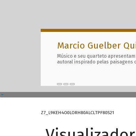
Marcio Guelber Qu
Músico e seu quarteto apresentam
autoral inspirado pelas paisagens 
Z7_L9KEH4O0LORH80ALCLTPF80S21
Visualizado