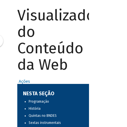
Visualizador
do
Conteúdo
da Web
Ações
NESTA SEÇÃO
Programação
História
Quintas no BNDES
Sextas instrumentais