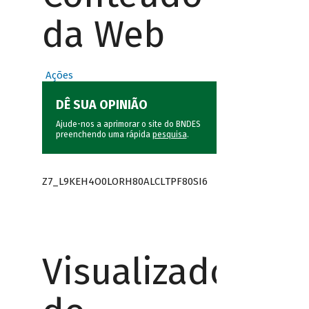
da Web
Ações
DÊ SUA OPINIÃO
Ajude-nos a aprimorar o site do BNDES
preenchendo uma rápida
pesquisa
.
Z7_L9KEH4O0LORH80ALCLTPF80SI6
Visualizador