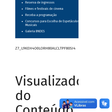
Reserva de ingressos
Filmes e festivais de cinema
Receba a programação
Concursos para Escolha de Espetáculos
Musicais
Galeria BNDES
Z7_L9KEH4O0LORH80ALCLTPF80SI4
Visualizador
do
Conteúdo