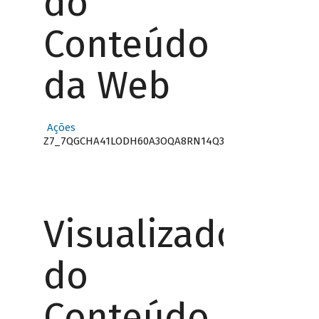
do
Conteúdo
da Web
Ações
Z7_7QGCHA41LODH60A3OQA8RN14Q3
Visualizador
do
Conteúdo