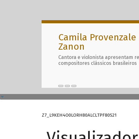
Camila Provenzale 
Zanon
Cantora e violonista apresentam r
compositores clássicos brasileiros
Z7_L9KEH4O0LORH80ALCLTPF80S21
Visualizado