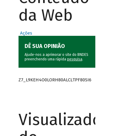
da Web
Ações
DÊ SUA OPINIÃO
Ajude-nos a aprimorar o site do BNDES
preenchendo uma rápida
pesquisa
.
Z7_L9KEH4O0LORH80ALCLTPF80SI6
Visualizador