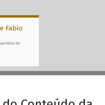
e Fabio
epertório de
r do Conteúdo da