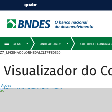
Z7_L9KEH4O0LORH80ALCLTPF80S20
Visualizador do 
Ações
Destaques Prin