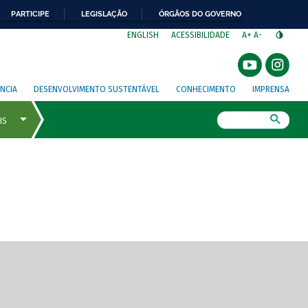
PARTICIPE
LEGISLAÇÃO
ÓRGÃOS DO GOVERNO
⁣
ENGLISH
ACESSIBILIDADE
A+
A-
NCIA
DESENVOLVIMENTO SUSTENTÁVEL
CONHECIMENTO
IMPRENSA
Busca
gem de tela