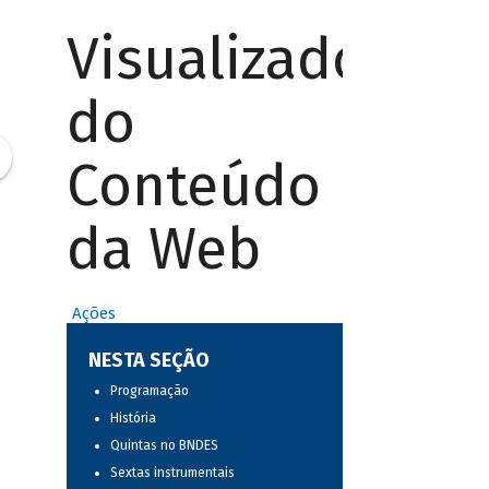
Visualizador
do
Conteúdo
da Web
Ações
NESTA SEÇÃO
Programação
História
Quintas no BNDES
Sextas instrumentais