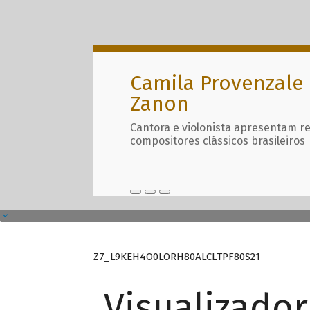
Camila Provenzale 
Zanon
Cantora e violonista apresentam r
compositores clássicos brasileiros
Z7_L9KEH4O0LORH80ALCLTPF80S21
Visualizado