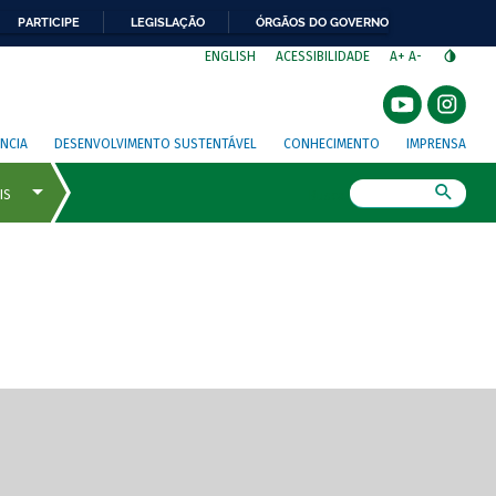
PARTICIPE
LEGISLAÇÃO
ÓRGÃOS DO GOVERNO
⁣
ENGLISH
ACESSIBILIDADE
A+
A-
NCIA
DESENVOLVIMENTO SUSTENTÁVEL
CONHECIMENTO
IMPRENSA
Busca
gem de tela