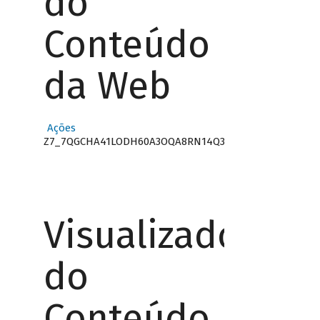
do
Conteúdo
da Web
Ações
Z7_7QGCHA41LODH60A3OQA8RN14Q3
Visualizador
do
Conteúdo