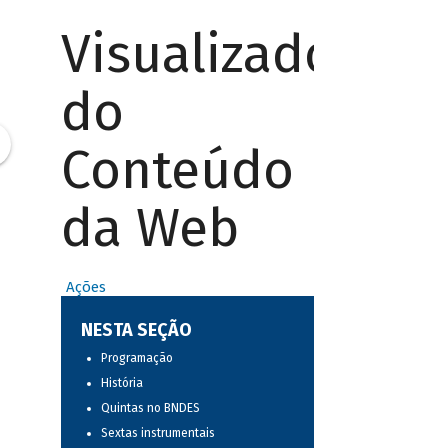
Visualizador
do
Conteúdo
da Web
Ações
NESTA SEÇÃO
Programação
História
Quintas no BNDES
Sextas instrumentais