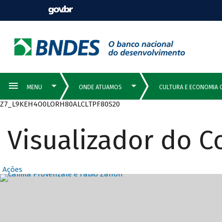
Z7_L9KEH4O0LORH80ALCLTPF80S20
Visualizador do 
Ações
Destaques Prin