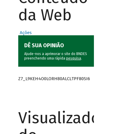
da Web
Ações
DÊ SUA OPINIÃO
Ajude-nos a aprimorar o site do BNDES
preenchendo uma rápida
pesquisa
.
Z7_L9KEH4O0LORH80ALCLTPF80SI6
Visualizador