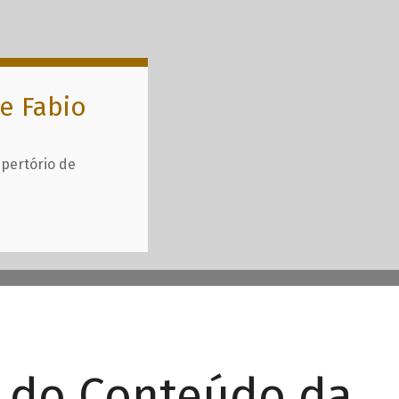
e Fabio
epertório de
r do Conteúdo da