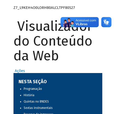
Z7_L9KEH4O0LORH80ALCLTPF80S27
Visualizador
do Conteúdo
da Web
Ações
NESTA SEÇÃO
Programação
História
Quintas no BNDES
Sextas instrumentais