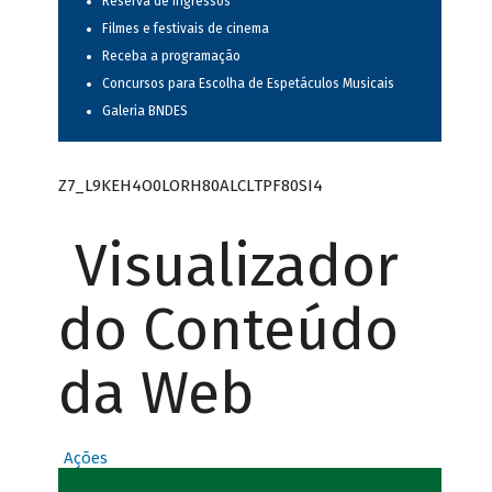
Reserva de ingressos
Filmes e festivais de cinema
Receba a programação
Concursos para Escolha de Espetáculos Musicais
Galeria BNDES
Z7_L9KEH4O0LORH80ALCLTPF80SI4
Visualizador
do Conteúdo
da Web
Ações