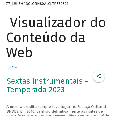
Z7_L9KEH4O0LORH80ALCLTPF80S21
Visualizador do
Conteúdo da
Web
Ações
Sextas Instrumentais -
Temporada 2023
A música erudita sempre teve lugar no Espaço Cultural
BNDES. Em 2010, ganhou definitivamente as noites de