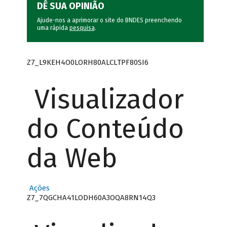
DÊ SUA OPINIÃO
Ajude-nos a aprimorar o site do BNDES preenchendo
uma rápida
pesquisa
.
Z7_L9KEH4O0LORH80ALCLTPF80SI6
Visualizador
do Conteúdo
da Web
Ações
Z7_7QGCHA41LODH60A3OQA8RN14Q3