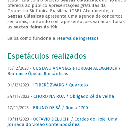
sexta-feira com o projeto
Sextas Clássicas
, que no início
oferecia ao público apresentações gratuitas da
Orquestra Sinfônica Brasileira (OSB). Atualmente, o
Sextas Clássicas
apresenta uma agenda de concertos
semanais, contando com apresentações variadas, todas
as
sextas-feiras às 19h
.
Saiba como funciona a
reserva de ingressos
.
Espetáculos realizados
15/12/2023 -
GUSTAVO ANANIAS e JORDAN ALEXANDER /
Brahms e Óperas Românticas
01/12/2023 -
ITIBERÊ ZWARG / Quarteto
24/11/2023 -
CHORO NA RUA / Obrigado Zé da Velha
17/11/2023 -
BRUNO DE SÁ / Roma 1700
10/11/2023 -
OCTÁVIO DELUCHI / Cordas de Hoje: Uma
Jornada do violão Contemporânea