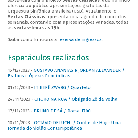
sexta-feira com o projeto
Sextas Clássicas
, que no início
oferecia ao público apresentações gratuitas da
Orquestra Sinfônica Brasileira (OSB). Atualmente, o
Sextas Clássicas
apresenta uma agenda de concertos
semanais, contando com apresentações variadas, todas
as
sextas-feiras às 19h
.
Saiba como funciona a
reserva de ingressos
.
Espetáculos realizados
15/12/2023 -
GUSTAVO ANANIAS e JORDAN ALEXANDER /
Brahms e Óperas Românticas
01/12/2023 -
ITIBERÊ ZWARG / Quarteto
24/11/2023 -
CHORO NA RUA / Obrigado Zé da Velha
17/11/2023 -
BRUNO DE SÁ / Roma 1700
10/11/2023 -
OCTÁVIO DELUCHI / Cordas de Hoje: Uma
Jornada do violão Contemporânea