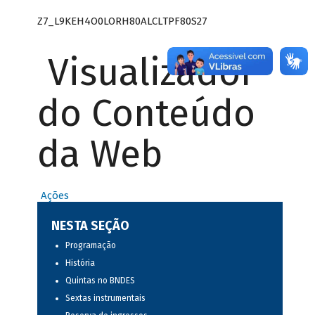
Z7_L9KEH4O0LORH80ALCLTPF80S27
Visualizador
do Conteúdo
da Web
Ações
NESTA SEÇÃO
Programação
História
Quintas no BNDES
Sextas instrumentais