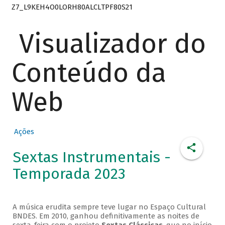
Z7_L9KEH4O0LORH80ALCLTPF80S21
Visualizador do
Conteúdo da
Web
Ações
Sextas Instrumentais -
Temporada 2023
A música erudita sempre teve lugar no Espaço Cultural
BNDES. Em 2010, ganhou definitivamente as noites de