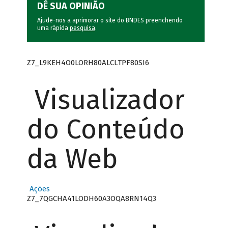
DÊ SUA OPINIÃO
Ajude-nos a aprimorar o site do BNDES preenchendo
uma rápida
pesquisa
.
Z7_L9KEH4O0LORH80ALCLTPF80SI6
Visualizador
do Conteúdo
da Web
Ações
Z7_7QGCHA41LODH60A3OQA8RN14Q3