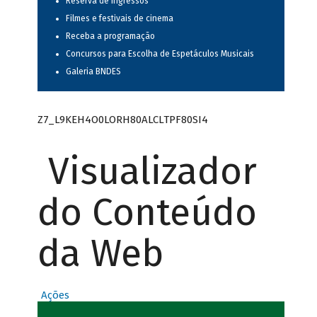
Reserva de ingressos
Filmes e festivais de cinema
Receba a programação
Concursos para Escolha de Espetáculos Musicais
Galeria BNDES
Z7_L9KEH4O0LORH80ALCLTPF80SI4
Visualizador
do Conteúdo
da Web
Ações