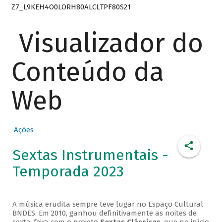
Z7_L9KEH4O0LORH80ALCLTPF80S21
Visualizador do
Conteúdo da
Web
Ações
Sextas Instrumentais -
Temporada 2023
A música erudita sempre teve lugar no Espaço Cultural
BNDES. Em 2010, ganhou definitivamente as noites de