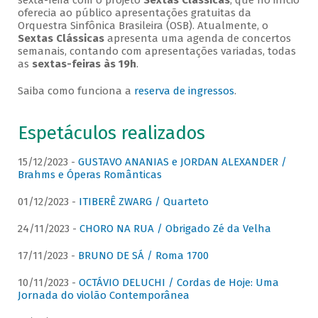
sexta-feira com o projeto
Sextas Clássicas
, que no início
oferecia ao público apresentações gratuitas da
Orquestra Sinfônica Brasileira (OSB). Atualmente, o
Sextas Clássicas
apresenta uma agenda de concertos
semanais, contando com apresentações variadas, todas
as
sextas-feiras às 19h
.
Saiba como funciona a
reserva de ingressos
.
Espetáculos realizados
15/12/2023 -
GUSTAVO ANANIAS e JORDAN ALEXANDER /
Brahms e Óperas Românticas
01/12/2023 -
ITIBERÊ ZWARG / Quarteto
24/11/2023 -
CHORO NA RUA / Obrigado Zé da Velha
17/11/2023 -
BRUNO DE SÁ / Roma 1700
10/11/2023 -
OCTÁVIO DELUCHI / Cordas de Hoje: Uma
Jornada do violão Contemporânea