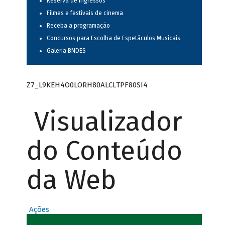
Reserva de ingressos
Filmes e festivais de cinema
Receba a programação
Concursos para Escolha de Espetáculos Musicais
Galeria BNDES
Z7_L9KEH4O0LORH80ALCLTPF80SI4
Visualizador
do Conteúdo
da Web
Ações