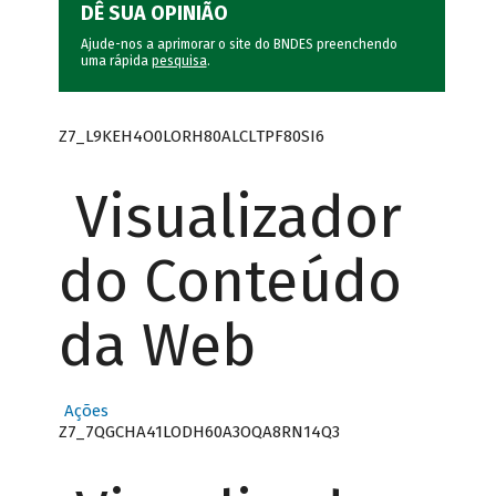
DÊ SUA OPINIÃO
Ajude-nos a aprimorar o site do BNDES preenchendo
uma rápida
pesquisa
.
Z7_L9KEH4O0LORH80ALCLTPF80SI6
Visualizador
do Conteúdo
da Web
Ações
Z7_7QGCHA41LODH60A3OQA8RN14Q3