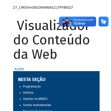
Z7_L9KEH4O0LORH80ALCLTPF80S27
Visualizador
do Conteúdo
da Web
Ações
NESTA SEÇÃO
Programação
História
Quintas no BNDES
Sextas instrumentais