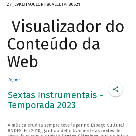
Z7_L9KEH4O0LORH80ALCLTPF80S21
Visualizador do
Conteúdo da
Web
Ações
Sextas Instrumentais -
Temporada 2023
A música erudita sempre teve lugar no Espaço Cultural
BNDES. Em 2010, ganhou definitivamente as noites de