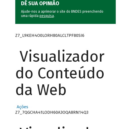
DÊ SUA OPINIÃO
Ajude-nos a aprimorar o site do BNDES preenchendo
uma rápida
pesquisa
.
Z7_L9KEH4O0LORH80ALCLTPF80SI6
Visualizador
do Conteúdo
da Web
Ações
Z7_7QGCHA41LODH60A3OQA8RN14Q3