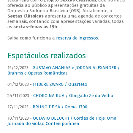
sexta-feira com o projeto
Sextas Clássicas
, que no início
oferecia ao público apresentações gratuitas da
Orquestra Sinfônica Brasileira (OSB). Atualmente, o
Sextas Clássicas
apresenta uma agenda de concertos
semanais, contando com apresentações variadas, todas
as
sextas-feiras às 19h
.
Saiba como funciona a
reserva de ingressos
.
Espetáculos realizados
15/12/2023 -
GUSTAVO ANANIAS e JORDAN ALEXANDER /
Brahms e Óperas Românticas
01/12/2023 -
ITIBERÊ ZWARG / Quarteto
24/11/2023 -
CHORO NA RUA / Obrigado Zé da Velha
17/11/2023 -
BRUNO DE SÁ / Roma 1700
10/11/2023 -
OCTÁVIO DELUCHI / Cordas de Hoje: Uma
Jornada do violão Contemporânea