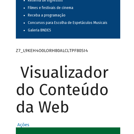
Reserva de ingressos
Filmes e festivais de cinema
Receba a programação
Concursos para Escolha de Espetáculos Musicais
Galeria BNDES
Z7_L9KEH4O0LORH80ALCLTPF80SI4
Visualizador
do Conteúdo
da Web
Ações