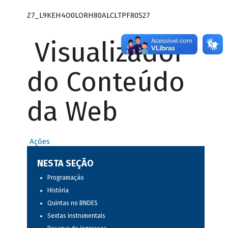
Z7_L9KEH4O0LORH80ALCLTPF80S27
Visualizador
do Conteúdo
da Web
Ações
NESTA SEÇÃO
Programação
História
Quintas no BNDES
Sextas instrumentais