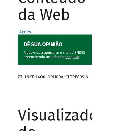
da Web
Ações
DÊ SUA OPINIÃO
Ajude-nos a aprimorar o site do BNDES
preenchendo uma rápida
pesquisa
.
Z7_L9KEH4O0LORH80ALCLTPF80SI6
Visualizador