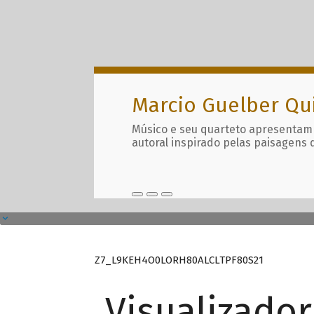
Marcio Guelber Qu
Músico e seu quarteto apresentam
autoral inspirado pelas paisagens 
Z7_L9KEH4O0LORH80ALCLTPF80S21
Visualizado