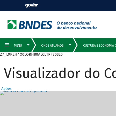
Z7_L9KEH4O0LORH80ALCLTPF80S20
Visualizador do 
Ações
Destaques Prin