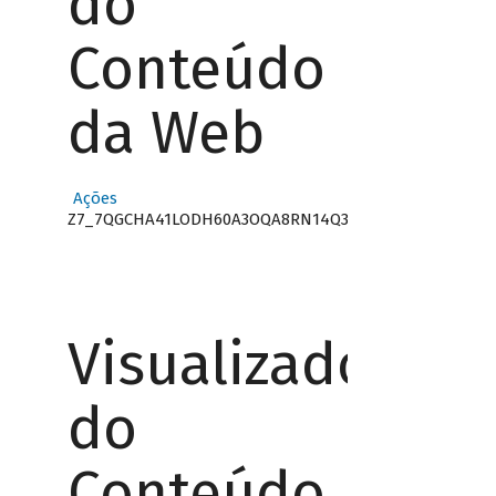
do
Conteúdo
da Web
Ações
Z7_7QGCHA41LODH60A3OQA8RN14Q3
Visualizador
do
Conteúdo