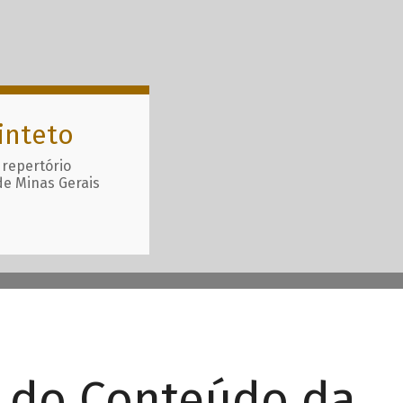
inteto
 repertório
de Minas Gerais
r do Conteúdo da