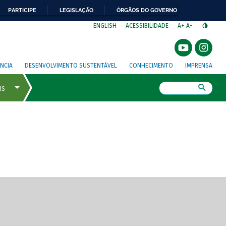
PARTICIPE
LEGISLAÇÃO
ÓRGÃOS DO GOVERNO
⁣
ENGLISH
ACESSIBILIDADE
A+
A-
NCIA
DESENVOLVIMENTO SUSTENTÁVEL
CONHECIMENTO
IMPRENSA
Busca
gem de tela