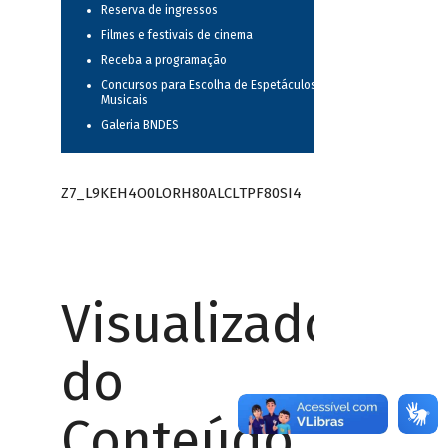
Reserva de ingressos
Filmes e festivais de cinema
Receba a programação
Concursos para Escolha de Espetáculos
Musicais
Galeria BNDES
Z7_L9KEH4O0LORH80ALCLTPF80SI4
Visualizador
do
Conteúdo