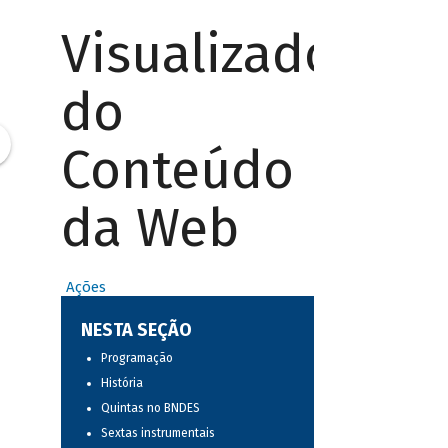
Visualizador
do
Conteúdo
da Web
Ações
NESTA SEÇÃO
Programação
História
Quintas no BNDES
Sextas instrumentais