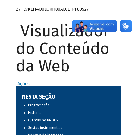
Z7_L9KEH4O0LORH80ALCLTPF80S27
Visualizador
do Conteúdo
da Web
Ações
NESTA SEÇÃO
Programação
História
Quintas no BNDES
Sextas instrumentais