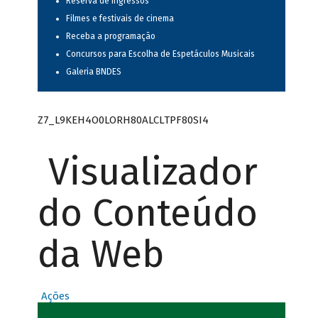
Reserva de ingressos
Filmes e festivais de cinema
Receba a programação
Concursos para Escolha de Espetáculos Musicais
Galeria BNDES
Z7_L9KEH4O0LORH80ALCLTPF80SI4
Visualizador
do Conteúdo
da Web
Ações