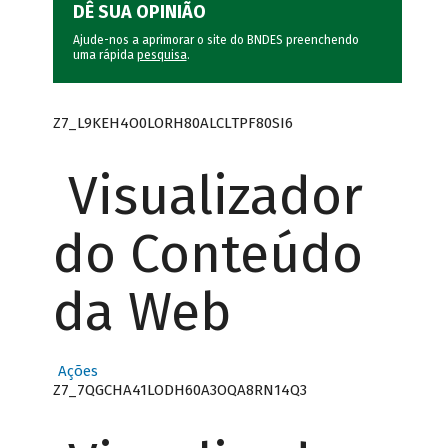
DÊ SUA OPINIÃO
Ajude-nos a aprimorar o site do BNDES preenchendo
uma rápida
pesquisa
.
Z7_L9KEH4O0LORH80ALCLTPF80SI6
Visualizador
do Conteúdo
da Web
Ações
Z7_7QGCHA41LODH60A3OQA8RN14Q3