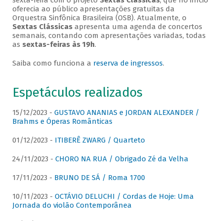
sexta-feira com o projeto
Sextas Clássicas
, que no início
oferecia ao público apresentações gratuitas da
Orquestra Sinfônica Brasileira (OSB). Atualmente, o
Sextas Clássicas
apresenta uma agenda de concertos
semanais, contando com apresentações variadas, todas
as
sextas-feiras às 19h
.
Saiba como funciona a
reserva de ingressos
.
Espetáculos realizados
15/12/2023 -
GUSTAVO ANANIAS e JORDAN ALEXANDER /
Brahms e Óperas Românticas
01/12/2023 -
ITIBERÊ ZWARG / Quarteto
24/11/2023 -
CHORO NA RUA / Obrigado Zé da Velha
17/11/2023 -
BRUNO DE SÁ / Roma 1700
10/11/2023 -
OCTÁVIO DELUCHI / Cordas de Hoje: Uma
Jornada do violão Contemporânea