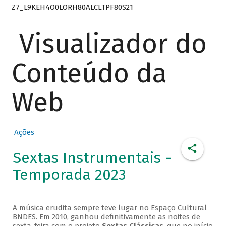
Z7_L9KEH4O0LORH80ALCLTPF80S21
Visualizador do
Conteúdo da
Web
Ações
Sextas Instrumentais -
Temporada 2023
A música erudita sempre teve lugar no Espaço Cultural
BNDES. Em 2010, ganhou definitivamente as noites de