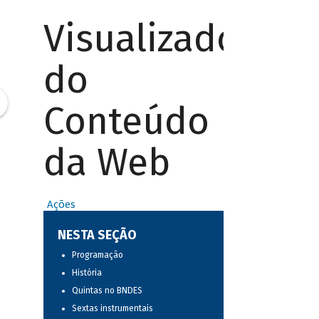
Visualizador
do
Conteúdo
da Web
Ações
NESTA SEÇÃO
Programação
História
Quintas no BNDES
Sextas instrumentais