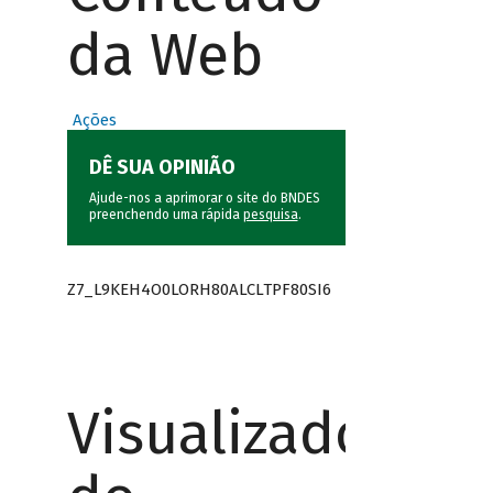
da Web
Ações
DÊ SUA OPINIÃO
Ajude-nos a aprimorar o site do BNDES
preenchendo uma rápida
pesquisa
.
Z7_L9KEH4O0LORH80ALCLTPF80SI6
Visualizador