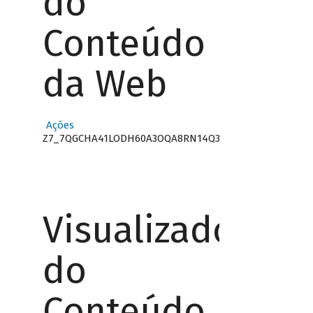
do
Conteúdo
da Web
Ações
Z7_7QGCHA41LODH60A3OQA8RN14Q3
Visualizador
do
Conteúdo