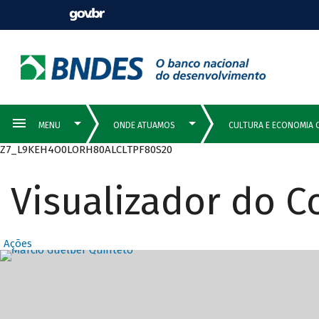
Z7_L9KEH4O0LORH80ALCLTPF80S20
Visualizador do 
Ações
Destaques Prin