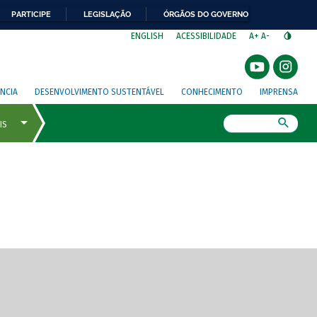
PARTICIPE
LEGISLAÇÃO
ÓRGÃOS DO GOVERNO
⁣
ENGLISH
ACESSIBILIDADE
A+
A-
NCIA
DESENVOLVIMENTO SUSTENTÁVEL
CONHECIMENTO
IMPRENSA
Busca
gem de tela