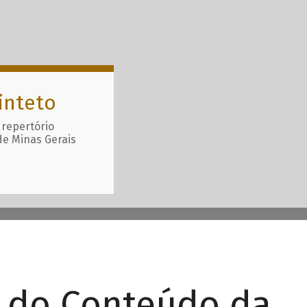
inteto
 repertório
de Minas Gerais
r do Conteúdo da