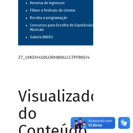
Reserva de ingressos
Filmes e festivais de cinema
Receba a programação
Concursos para Escolha de Espetáculos
Musicais
Galeria BNDES
Z7_L9KEH4O0LORH80ALCLTPF80SI4
Visualizador
do
Conteúdo