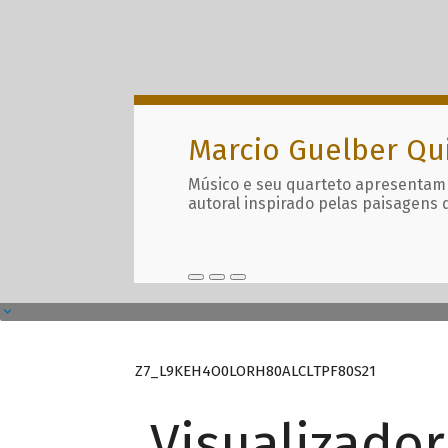
Marcio Guelber Qu
Músico e seu quarteto apresentam
autoral inspirado pelas paisagens 
Z7_L9KEH4O0LORH80ALCLTPF80S21
Visualizado