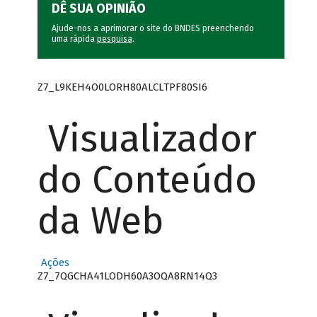
DÊ SUA OPINIÃO
Ajude-nos a aprimorar o site do BNDES preenchendo
uma rápida
pesquisa
.
Z7_L9KEH4O0LORH80ALCLTPF80SI6
Visualizador
do Conteúdo
da Web
Ações
Z7_7QGCHA41LODH60A3OQA8RN14Q3