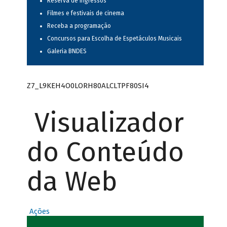
Reserva de ingressos
Filmes e festivais de cinema
Receba a programação
Concursos para Escolha de Espetáculos Musicais
Galeria BNDES
Z7_L9KEH4O0LORH80ALCLTPF80SI4
Visualizador
do Conteúdo
da Web
Ações