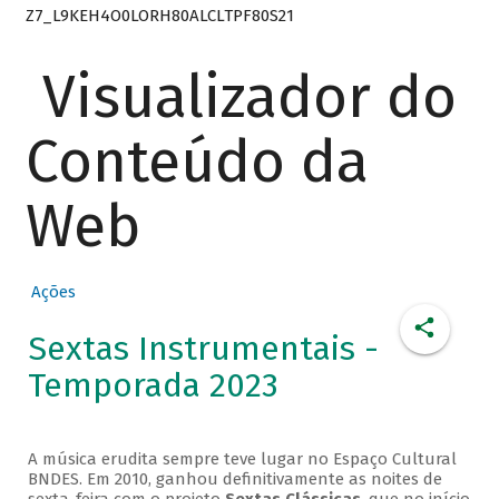
Z7_L9KEH4O0LORH80ALCLTPF80S21
Visualizador do
Conteúdo da
Web
Ações
Sextas Instrumentais -
Temporada 2023
A música erudita sempre teve lugar no Espaço Cultural
BNDES. Em 2010, ganhou definitivamente as noites de