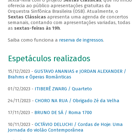
sexta-feira com o projeto
Sextas Clássicas
, que no início
oferecia ao público apresentações gratuitas da
Orquestra Sinfônica Brasileira (OSB). Atualmente, o
Sextas Clássicas
apresenta uma agenda de concertos
semanais, contando com apresentações variadas, todas
as
sextas-feiras às 19h
.
Saiba como funciona a
reserva de ingressos
.
Espetáculos realizados
15/12/2023 -
GUSTAVO ANANIAS e JORDAN ALEXANDER /
Brahms e Óperas Românticas
01/12/2023 -
ITIBERÊ ZWARG / Quarteto
24/11/2023 -
CHORO NA RUA / Obrigado Zé da Velha
17/11/2023 -
BRUNO DE SÁ / Roma 1700
10/11/2023 -
OCTÁVIO DELUCHI / Cordas de Hoje: Uma
Jornada do violão Contemporânea