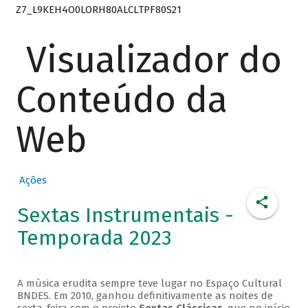
Z7_L9KEH4O0LORH80ALCLTPF80S21
Visualizador do
Conteúdo da
Web
Ações
Sextas Instrumentais -
Temporada 2023
A música erudita sempre teve lugar no Espaço Cultural
BNDES. Em 2010, ganhou definitivamente as noites de