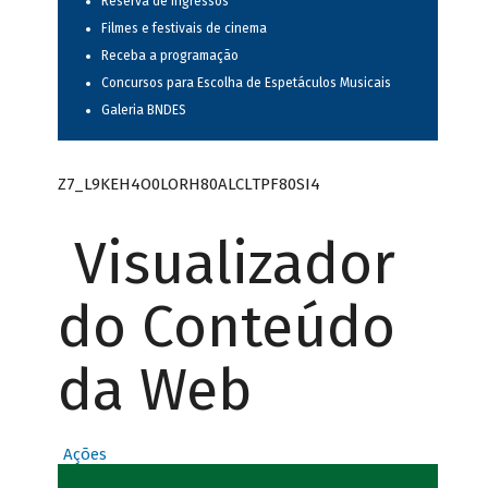
Reserva de ingressos
Filmes e festivais de cinema
Receba a programação
Concursos para Escolha de Espetáculos Musicais
Galeria BNDES
Z7_L9KEH4O0LORH80ALCLTPF80SI4
Visualizador
do Conteúdo
da Web
Ações