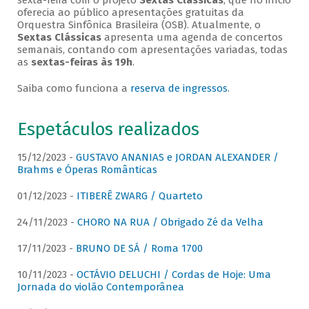
sexta-feira com o projeto
Sextas Clássicas
, que no início
oferecia ao público apresentações gratuitas da
Orquestra Sinfônica Brasileira (OSB). Atualmente, o
Sextas Clássicas
apresenta uma agenda de concertos
semanais, contando com apresentações variadas, todas
as
sextas-feiras às 19h
.
Saiba como funciona a
reserva de ingressos
.
Espetáculos realizados
15/12/2023 -
GUSTAVO ANANIAS e JORDAN ALEXANDER /
Brahms e Óperas Românticas
01/12/2023 -
ITIBERÊ ZWARG / Quarteto
24/11/2023 -
CHORO NA RUA / Obrigado Zé da Velha
17/11/2023 -
BRUNO DE SÁ / Roma 1700
10/11/2023 -
OCTÁVIO DELUCHI / Cordas de Hoje: Uma
Jornada do violão Contemporânea