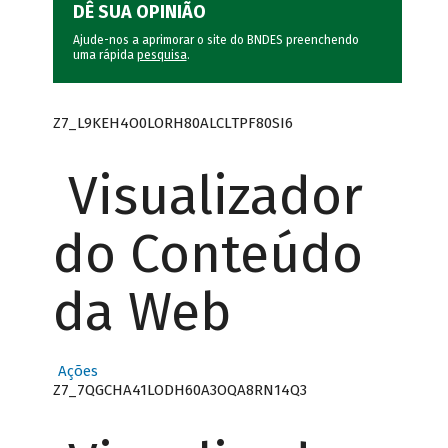
DÊ SUA OPINIÃO
Ajude-nos a aprimorar o site do BNDES preenchendo
uma rápida
pesquisa
.
Z7_L9KEH4O0LORH80ALCLTPF80SI6
Visualizador
do Conteúdo
da Web
Ações
Z7_7QGCHA41LODH60A3OQA8RN14Q3