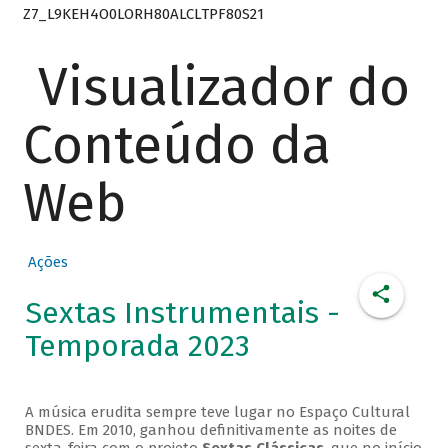
Z7_L9KEH4O0LORH80ALCLTPF80S21
Visualizador do
Conteúdo da
Web
Ações
Sextas Instrumentais -
Temporada 2023
A música erudita sempre teve lugar no Espaço Cultural
BNDES. Em 2010, ganhou definitivamente as noites de