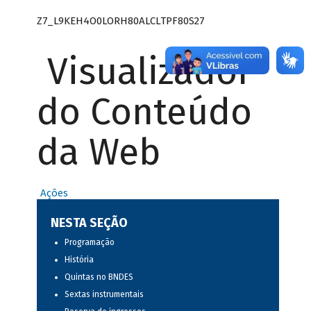
Z7_L9KEH4O0LORH80ALCLTPF80S27
Visualizador
do Conteúdo
da Web
Ações
NESTA SEÇÃO
Programação
História
Quintas no BNDES
Sextas instrumentais