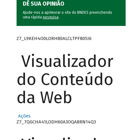
DÊ SUA OPINIÃO
Ajude-nos a aprimorar o site do BNDES preenchendo
uma rápida
pesquisa
.
Z7_L9KEH4O0LORH80ALCLTPF80SI6
Visualizador
do Conteúdo
da Web
Ações
Z7_7QGCHA41LODH60A3OQA8RN14Q3