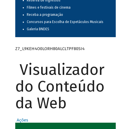
Reserva de ingressos
Filmes e festivais de cinema
Receba a programação
Concursos para Escolha de Espetáculos Musicais
Galeria BNDES
Z7_L9KEH4O0LORH80ALCLTPF80SI4
Visualizador
do Conteúdo
da Web
Ações