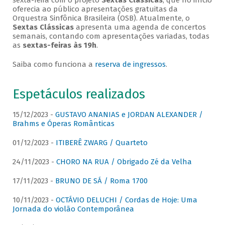
sexta-feira com o projeto
Sextas Clássicas
, que no início
oferecia ao público apresentações gratuitas da
Orquestra Sinfônica Brasileira (OSB). Atualmente, o
Sextas Clássicas
apresenta uma agenda de concertos
semanais, contando com apresentações variadas, todas
as
sextas-feiras às 19h
.
Saiba como funciona a
reserva de ingressos
.
Espetáculos realizados
15/12/2023 -
GUSTAVO ANANIAS e JORDAN ALEXANDER /
Brahms e Óperas Românticas
01/12/2023 -
ITIBERÊ ZWARG / Quarteto
24/11/2023 -
CHORO NA RUA / Obrigado Zé da Velha
17/11/2023 -
BRUNO DE SÁ / Roma 1700
10/11/2023 -
OCTÁVIO DELUCHI / Cordas de Hoje: Uma
Jornada do violão Contemporânea