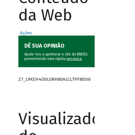
da Web
Ações
DÊ SUA OPINIÃO
Ajude-nos a aprimorar o site do BNDES
preenchendo uma rápida
pesquisa
.
Z7_L9KEH4O0LORH80ALCLTPF80SI6
Visualizador