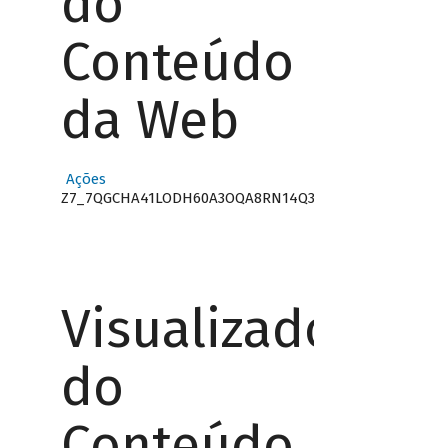
do
Conteúdo
da Web
Ações
Z7_7QGCHA41LODH60A3OQA8RN14Q3
Visualizador
do
Conteúdo