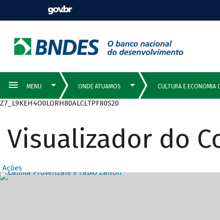
Z7_L9KEH4O0LORH80ALCLTPF80S20
Visualizador do 
Ações
Destaques Prin