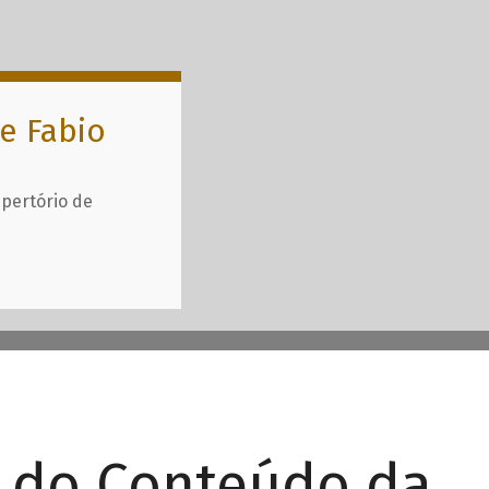
e Fabio
epertório de
r do Conteúdo da