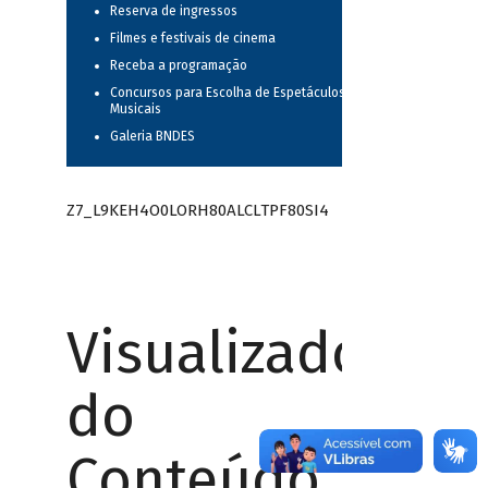
Reserva de ingressos
Filmes e festivais de cinema
Receba a programação
Concursos para Escolha de Espetáculos
Musicais
Galeria BNDES
Z7_L9KEH4O0LORH80ALCLTPF80SI4
Visualizador
do
Conteúdo