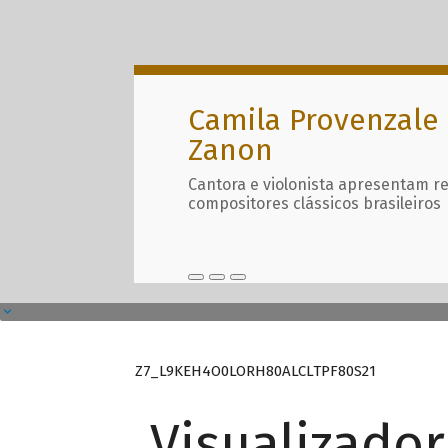
Camila Provenzale 
Zanon
Cantora e violonista apresentam r
compositores clássicos brasileiros
Z7_L9KEH4O0LORH80ALCLTPF80S21
Visualizado