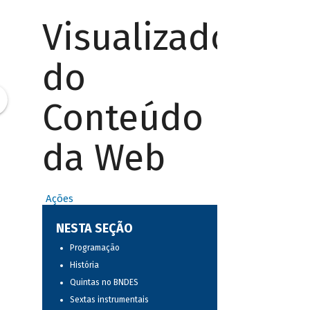
Visualizador
do
Conteúdo
da Web
Ações
NESTA SEÇÃO
Programação
História
Quintas no BNDES
Sextas instrumentais