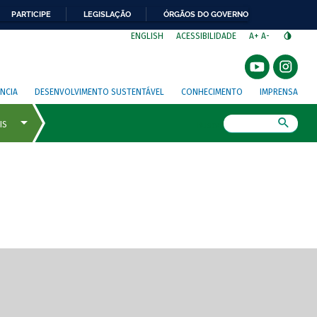
PARTICIPE
LEGISLAÇÃO
ÓRGÃOS DO GOVERNO
⁣
ENGLISH
ACESSIBILIDADE
A+
A-
NCIA
DESENVOLVIMENTO SUSTENTÁVEL
CONHECIMENTO
IMPRENSA
Busca
gem de tela