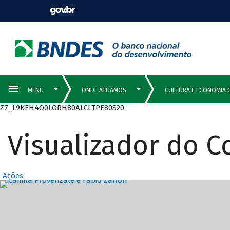
Z7_L9KEH4O0LORH80ALCLTPF80S20
Visualizador do 
Ações
Destaques Prin