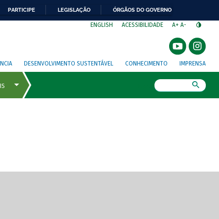
PARTICIPE
LEGISLAÇÃO
ÓRGÃOS DO GOVERNO
⁣
ENGLISH
ACESSIBILIDADE
A+
A-
NCIA
DESENVOLVIMENTO SUSTENTÁVEL
CONHECIMENTO
IMPRENSA
Busca
gem de tela