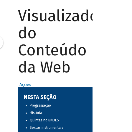
Visualizador
do
Conteúdo
da Web
Ações
NESTA SEÇÃO
Programação
História
Quintas no BNDES
Sextas instrumentais