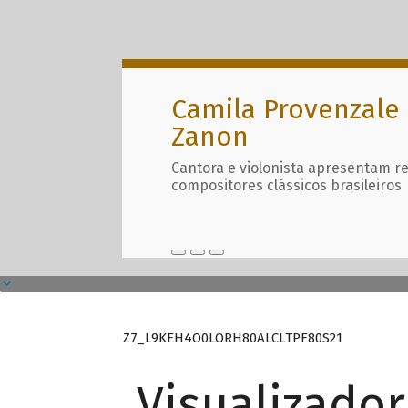
Camila Provenzale 
Zanon
Cantora e violonista apresentam r
compositores clássicos brasileiros
Z7_L9KEH4O0LORH80ALCLTPF80S21
Visualizado