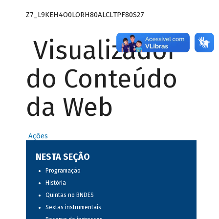
Z7_L9KEH4O0LORH80ALCLTPF80S27
Visualizador
do Conteúdo
da Web
Ações
NESTA SEÇÃO
Programação
História
Quintas no BNDES
Sextas instrumentais