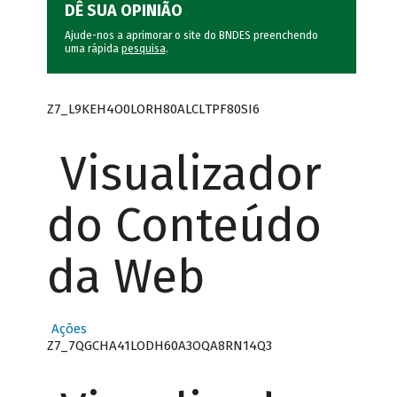
DÊ SUA OPINIÃO
Ajude-nos a aprimorar o site do BNDES preenchendo
uma rápida
pesquisa
.
Z7_L9KEH4O0LORH80ALCLTPF80SI6
Visualizador
do Conteúdo
da Web
Ações
Z7_7QGCHA41LODH60A3OQA8RN14Q3