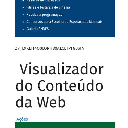
Reserva de ingressos
Filmes e festivais de cinema
Receba a programação
Concursos para Escolha de Espetáculos Musicais
Galeria BNDES
Z7_L9KEH4O0LORH80ALCLTPF80SI4
Visualizador
do Conteúdo
da Web
Ações