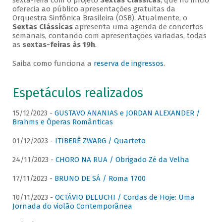
sexta-feira com o projeto
Sextas Clássicas
, que no início
oferecia ao público apresentações gratuitas da
Orquestra Sinfônica Brasileira (OSB). Atualmente, o
Sextas Clássicas
apresenta uma agenda de concertos
semanais, contando com apresentações variadas, todas
as
sextas-feiras às 19h
.
Saiba como funciona a
reserva de ingressos
.
Espetáculos realizados
15/12/2023 -
GUSTAVO ANANIAS e JORDAN ALEXANDER /
Brahms e Óperas Românticas
01/12/2023 -
ITIBERÊ ZWARG / Quarteto
24/11/2023 -
CHORO NA RUA / Obrigado Zé da Velha
17/11/2023 -
BRUNO DE SÁ / Roma 1700
10/11/2023 -
OCTÁVIO DELUCHI / Cordas de Hoje: Uma
Jornada do violão Contemporânea