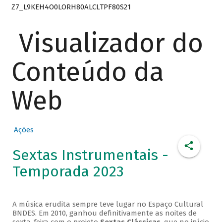
Z7_L9KEH4O0LORH80ALCLTPF80S21
Visualizador do
Conteúdo da
Web
Ações
Sextas Instrumentais -
Temporada 2023
A música erudita sempre teve lugar no Espaço Cultural
BNDES. Em 2010, ganhou definitivamente as noites de