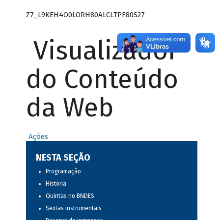
Z7_L9KEH4O0LORH80ALCLTPF80S27
Visualizador
do Conteúdo
da Web
Ações
NESTA SEÇÃO
Programação
História
Quintas no BNDES
Sextas instrumentais