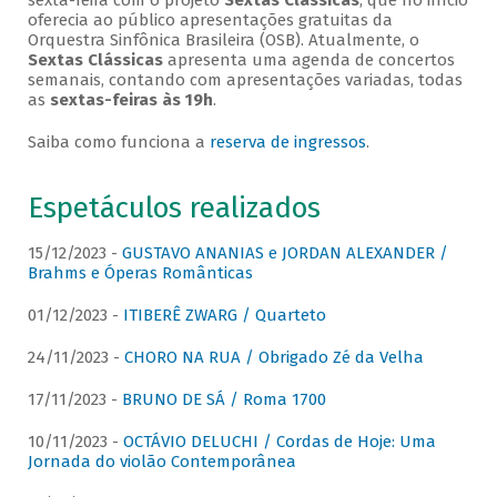
sexta-feira com o projeto
Sextas Clássicas
, que no início
oferecia ao público apresentações gratuitas da
Orquestra Sinfônica Brasileira (OSB). Atualmente, o
Sextas Clássicas
apresenta uma agenda de concertos
semanais, contando com apresentações variadas, todas
as
sextas-feiras às 19h
.
Saiba como funciona a
reserva de ingressos
.
Espetáculos realizados
15/12/2023 -
GUSTAVO ANANIAS e JORDAN ALEXANDER /
Brahms e Óperas Românticas
01/12/2023 -
ITIBERÊ ZWARG / Quarteto
24/11/2023 -
CHORO NA RUA / Obrigado Zé da Velha
17/11/2023 -
BRUNO DE SÁ / Roma 1700
10/11/2023 -
OCTÁVIO DELUCHI / Cordas de Hoje: Uma
Jornada do violão Contemporânea