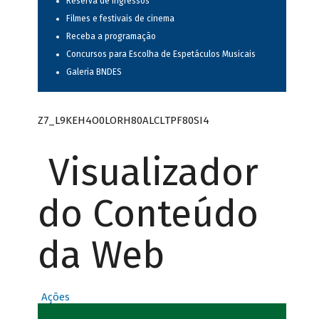
Reserva de ingressos
Filmes e festivais de cinema
Receba a programação
Concursos para Escolha de Espetáculos Musicais
Galeria BNDES
Z7_L9KEH4O0LORH80ALCLTPF80SI4
Visualizador
do Conteúdo
da Web
Ações