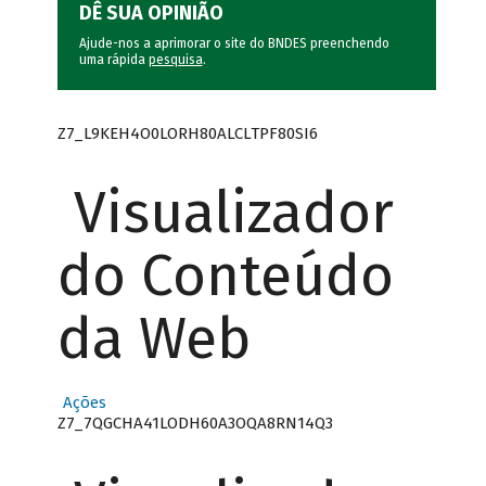
DÊ SUA OPINIÃO
Ajude-nos a aprimorar o site do BNDES preenchendo
uma rápida
pesquisa
.
Z7_L9KEH4O0LORH80ALCLTPF80SI6
Visualizador
do Conteúdo
da Web
Ações
Z7_7QGCHA41LODH60A3OQA8RN14Q3