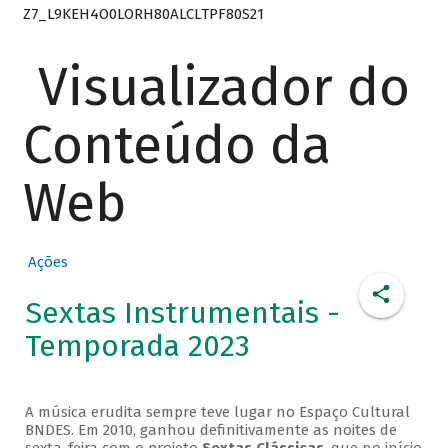
Z7_L9KEH4O0LORH80ALCLTPF80S21
Visualizador do
Conteúdo da
Web
Ações
Sextas Instrumentais -
Temporada 2023
A música erudita sempre teve lugar no Espaço Cultural
BNDES. Em 2010, ganhou definitivamente as noites de