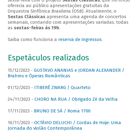
sexta-feira com o projeto
Sextas Clássicas
, que no início
oferecia ao público apresentações gratuitas da
Orquestra Sinfônica Brasileira (OSB). Atualmente, o
Sextas Clássicas
apresenta uma agenda de concertos
semanais, contando com apresentações variadas, todas
as
sextas-feiras às 19h
.
Saiba como funciona a
reserva de ingressos
.
Espetáculos realizados
15/12/2023 -
GUSTAVO ANANIAS e JORDAN ALEXANDER /
Brahms e Óperas Românticas
01/12/2023 -
ITIBERÊ ZWARG / Quarteto
24/11/2023 -
CHORO NA RUA / Obrigado Zé da Velha
17/11/2023 -
BRUNO DE SÁ / Roma 1700
10/11/2023 -
OCTÁVIO DELUCHI / Cordas de Hoje: Uma
Jornada do violão Contemporânea