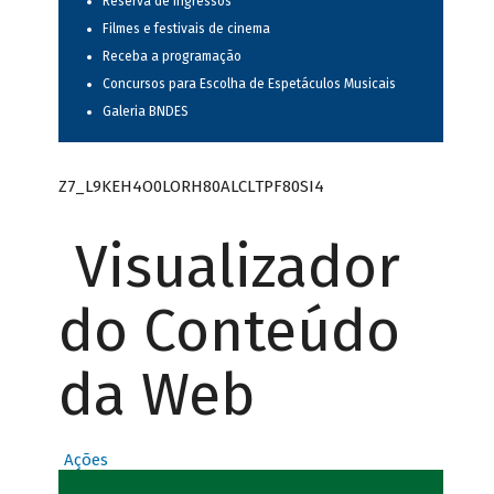
Reserva de ingressos
Filmes e festivais de cinema
Receba a programação
Concursos para Escolha de Espetáculos Musicais
Galeria BNDES
Z7_L9KEH4O0LORH80ALCLTPF80SI4
Visualizador
do Conteúdo
da Web
Ações