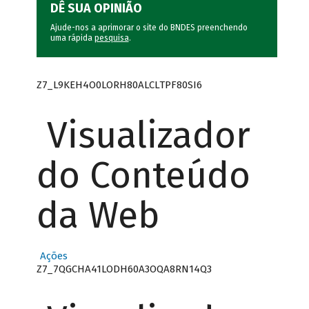
DÊ SUA OPINIÃO
Ajude-nos a aprimorar o site do BNDES preenchendo
uma rápida
pesquisa
.
Z7_L9KEH4O0LORH80ALCLTPF80SI6
Visualizador
do Conteúdo
da Web
Ações
Z7_7QGCHA41LODH60A3OQA8RN14Q3