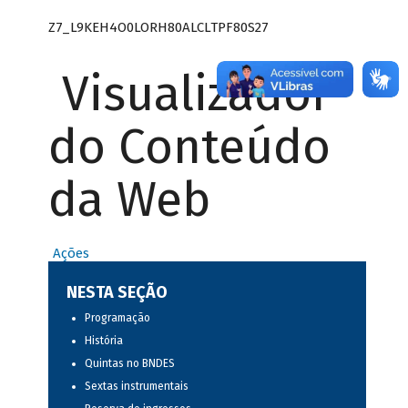
Z7_L9KEH4O0LORH80ALCLTPF80S27
Visualizador
do Conteúdo
da Web
Ações
NESTA SEÇÃO
Programação
História
Quintas no BNDES
Sextas instrumentais