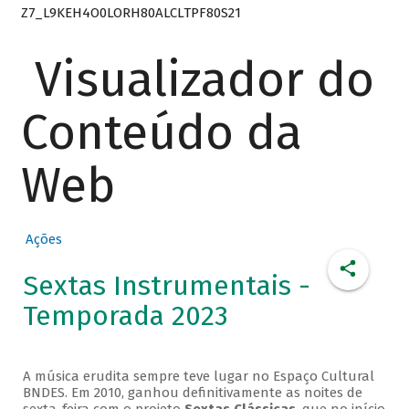
Z7_L9KEH4O0LORH80ALCLTPF80S21
Visualizador do
Conteúdo da
Web
Ações
Sextas Instrumentais -
Temporada 2023
A música erudita sempre teve lugar no Espaço Cultural
BNDES. Em 2010, ganhou definitivamente as noites de