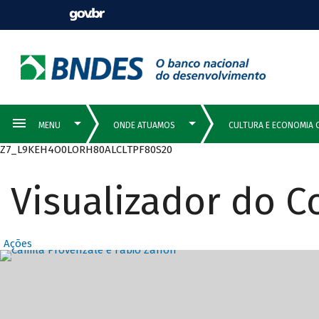
Z7_L9KEH4O0LORH80ALCLTPF80S20
Visualizador do 
Ações
Destaques Prin