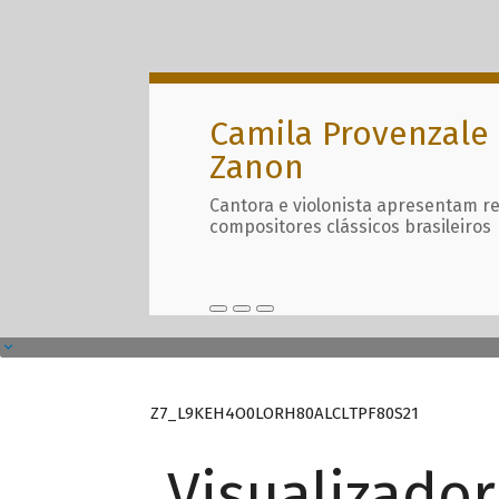
Camila Provenzale 
Zanon
Cantora e violonista apresentam r
compositores clássicos brasileiros
Z7_L9KEH4O0LORH80ALCLTPF80S21
Visualizado