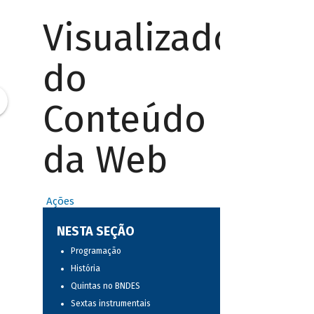
Visualizador
do
Conteúdo
da Web
Ações
NESTA SEÇÃO
Programação
História
Quintas no BNDES
Sextas instrumentais