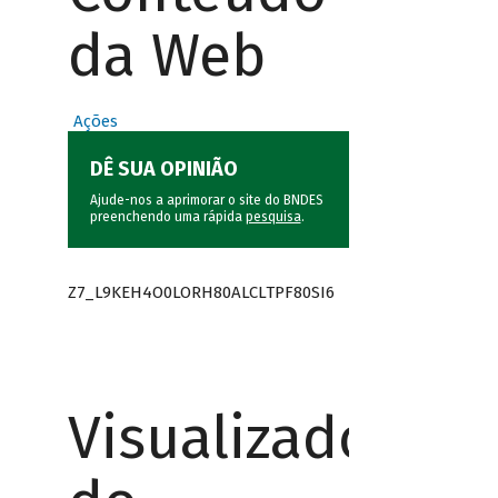
da Web
Ações
DÊ SUA OPINIÃO
Ajude-nos a aprimorar o site do BNDES
preenchendo uma rápida
pesquisa
.
Z7_L9KEH4O0LORH80ALCLTPF80SI6
Visualizador