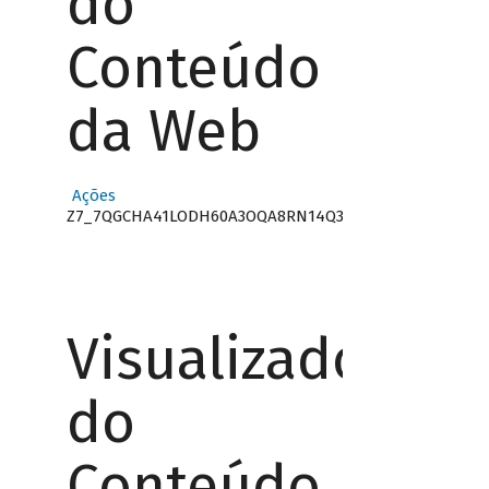
do
Conteúdo
da Web
Ações
Z7_7QGCHA41LODH60A3OQA8RN14Q3
Visualizador
do
Conteúdo