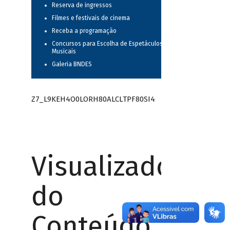
Reserva de ingressos
Filmes e festivais de cinema
Receba a programação
Concursos para Escolha de Espetáculos
Musicais
Galeria BNDES
Z7_L9KEH4O0LORH80ALCLTPF80SI4
Visualizador
do
Conteúdo