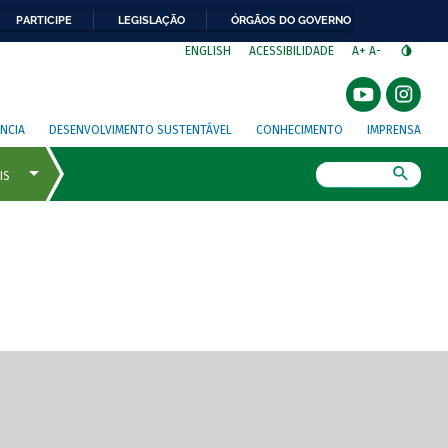
PARTICIPE
LEGISLAÇÃO
ÓRGÃOS DO GOVERNO
⁣
ENGLISH
ACESSIBILIDADE
A+
A-
NCIA
DESENVOLVIMENTO SUSTENTÁVEL
CONHECIMENTO
IMPRENSA
Busca
gem de tela