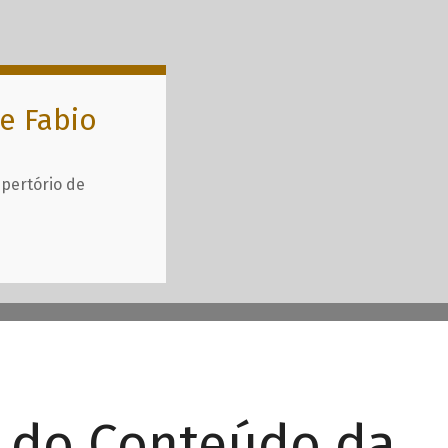
e Fabio
epertório de
r do Conteúdo da