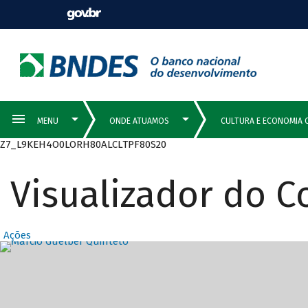
Z7_L9KEH4O0LORH80ALCLTPF80S20
Visualizador do 
Ações
Destaques Prin