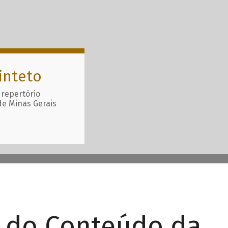
inteto
 repertório
de Minas Gerais
r do Conteúdo da