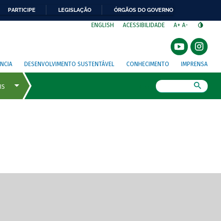
PARTICIPE
LEGISLAÇÃO
ÓRGÃOS DO GOVERNO
⁣
ENGLISH
ACESSIBILIDADE
A+
A-
NCIA
DESENVOLVIMENTO SUSTENTÁVEL
CONHECIMENTO
IMPRENSA
Busca
gem de tela