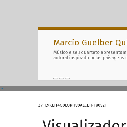
Marcio Guelber Qu
Músico e seu quarteto apresentam
autoral inspirado pelas paisagens 
Z7_L9KEH4O0LORH80ALCLTPF80S21
Visualizado