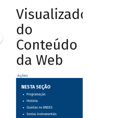
Visualizador
do
Conteúdo
da Web
Ações
NESTA SEÇÃO
Programação
História
Quintas no BNDES
Sextas instrumentais