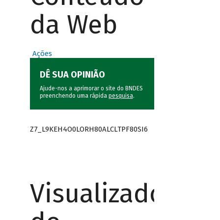
da Web
Ações
DÊ SUA OPINIÃO
Ajude-nos a aprimorar o site do BNDES
preenchendo uma rápida
pesquisa
.
Z7_L9KEH4O0LORH80ALCLTPF80SI6
Visualizador