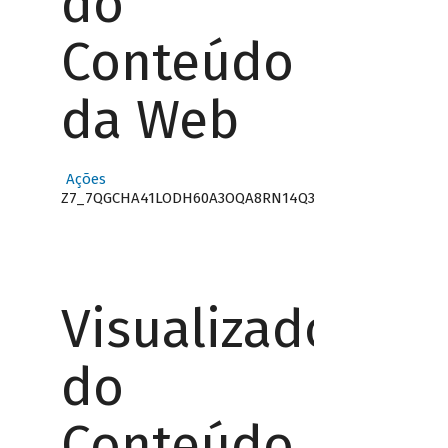
do
Conteúdo
da Web
Ações
Z7_7QGCHA41LODH60A3OQA8RN14Q3
Visualizador
do
Conteúdo