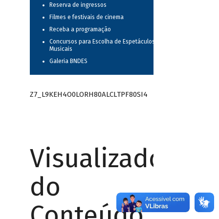
Reserva de ingressos
Filmes e festivais de cinema
Receba a programação
Concursos para Escolha de Espetáculos
Musicais
Galeria BNDES
Z7_L9KEH4O0LORH80ALCLTPF80SI4
Visualizador
do
Conteúdo