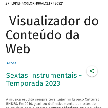
Z7_L9KEH4O0LORH80ALCLTPF80S21
Visualizador do
Conteúdo da
Web
Ações
Sextas Instrumentais -
Temporada 2023
A música erudita sempre teve lugar no Espaço Cultural
BNDES. Em 2010, ganhou definitivamente as noites de