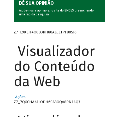
DÊ SUA OPINIÃO
Ajude-nos a aprimorar o site do BNDES preenchendo
uma rápida
pesquisa
.
Z7_L9KEH4O0LORH80ALCLTPF80SI6
Visualizador
do Conteúdo
da Web
Ações
Z7_7QGCHA41LODH60A3OQA8RN14Q3