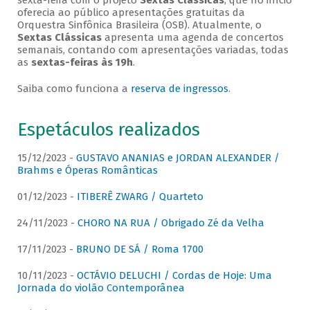
sexta-feira com o projeto
Sextas Clássicas
, que no início
oferecia ao público apresentações gratuitas da
Orquestra Sinfônica Brasileira (OSB). Atualmente, o
Sextas Clássicas
apresenta uma agenda de concertos
semanais, contando com apresentações variadas, todas
as
sextas-feiras às 19h
.
Saiba como funciona a
reserva de ingressos
.
Espetáculos realizados
15/12/2023 -
GUSTAVO ANANIAS e JORDAN ALEXANDER /
Brahms e Óperas Românticas
01/12/2023 -
ITIBERÊ ZWARG / Quarteto
24/11/2023 -
CHORO NA RUA / Obrigado Zé da Velha
17/11/2023 -
BRUNO DE SÁ / Roma 1700
10/11/2023 -
OCTÁVIO DELUCHI / Cordas de Hoje: Uma
Jornada do violão Contemporânea