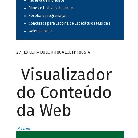
Reserva de ingressos
Filmes e festivais de cinema
Receba a programação
Concursos para Escolha de Espetáculos Musicais
Galeria BNDES
Z7_L9KEH4O0LORH80ALCLTPF80SI4
Visualizador
do Conteúdo
da Web
Ações