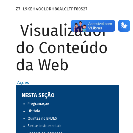
Z7_L9KEH4O0LORH80ALCLTPF80S27
Visualizador
do Conteúdo
da Web
Ações
NESTA SEÇÃO
Programação
História
Quintas no BNDES
Sextas instrumentais