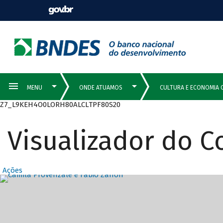
Z7_L9KEH4O0LORH80ALCLTPF80S20
Visualizador do 
Ações
Destaques Prin