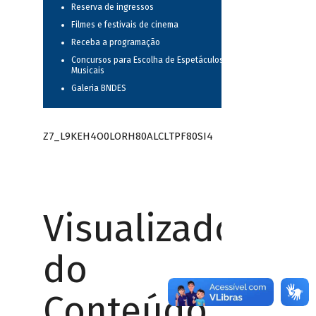
Reserva de ingressos
Filmes e festivais de cinema
Receba a programação
Concursos para Escolha de Espetáculos
Musicais
Galeria BNDES
Z7_L9KEH4O0LORH80ALCLTPF80SI4
Visualizador
do
Conteúdo