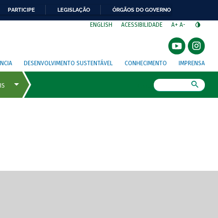
PARTICIPE
LEGISLAÇÃO
ÓRGÃOS DO GOVERNO
⁣
ENGLISH
ACESSIBILIDADE
A+
A-
NCIA
DESENVOLVIMENTO SUSTENTÁVEL
CONHECIMENTO
IMPRENSA
Busca
gem de tela