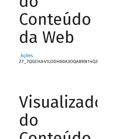
do
Conteúdo
da Web
Ações
Z7_7QGCHA41LODH60A3OQA8RN14Q3
Visualizador
do
Conteúdo