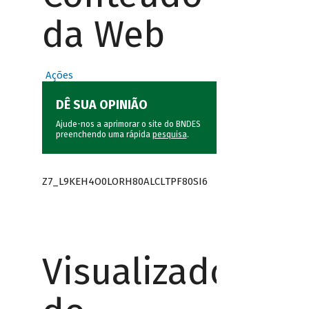
da Web
Ações
DÊ SUA OPINIÃO
Ajude-nos a aprimorar o site do BNDES
preenchendo uma rápida
pesquisa
.
Z7_L9KEH4O0LORH80ALCLTPF80SI6
Visualizador