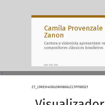
Camila Provenzale 
Zanon
Cantora e violonista apresentam r
compositores clássicos brasileiros
Z7_L9KEH4O0LORH80ALCLTPF80S21
Visualizado