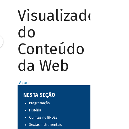
Visualizador
do
Conteúdo
da Web
Ações
NESTA SEÇÃO
Programação
História
Quintas no BNDES
Sextas instrumentais