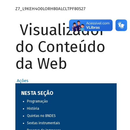
Z7_L9KEH4O0LORH80ALCLTPF80S27
Visualizador
do Conteúdo
da Web
Ações
NESTA SEÇÃO
Programação
História
Quintas no BNDES
Sextas instrumentais