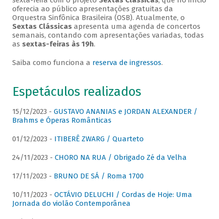
sexta-feira com o projeto
Sextas Clássicas
, que no início
oferecia ao público apresentações gratuitas da
Orquestra Sinfônica Brasileira (OSB). Atualmente, o
Sextas Clássicas
apresenta uma agenda de concertos
semanais, contando com apresentações variadas, todas
as
sextas-feiras às 19h
.
Saiba como funciona a
reserva de ingressos
.
Espetáculos realizados
15/12/2023 -
GUSTAVO ANANIAS e JORDAN ALEXANDER /
Brahms e Óperas Românticas
01/12/2023 -
ITIBERÊ ZWARG / Quarteto
24/11/2023 -
CHORO NA RUA / Obrigado Zé da Velha
17/11/2023 -
BRUNO DE SÁ / Roma 1700
10/11/2023 -
OCTÁVIO DELUCHI / Cordas de Hoje: Uma
Jornada do violão Contemporânea