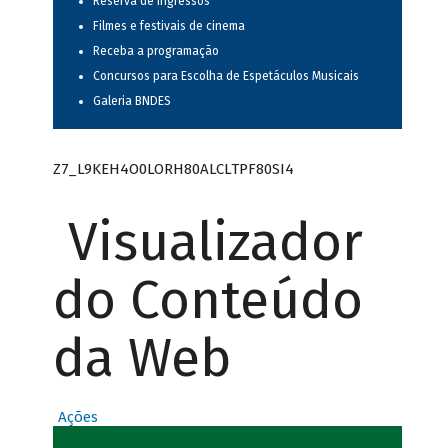
Reserva de ingressos
Filmes e festivais de cinema
Receba a programação
Concursos para Escolha de Espetáculos Musicais
Galeria BNDES
Z7_L9KEH4O0LORH80ALCLTPF80SI4
Visualizador
do Conteúdo
da Web
Ações