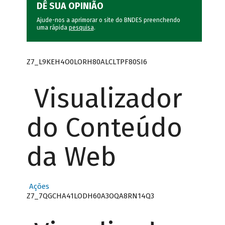
DÊ SUA OPINIÃO
Ajude-nos a aprimorar o site do BNDES preenchendo
uma rápida
pesquisa
.
Z7_L9KEH4O0LORH80ALCLTPF80SI6
Visualizador
do Conteúdo
da Web
Ações
Z7_7QGCHA41LODH60A3OQA8RN14Q3