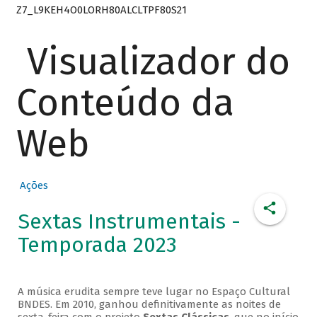
Z7_L9KEH4O0LORH80ALCLTPF80S21
Visualizador do
Conteúdo da
Web
Ações
Sextas Instrumentais -
Temporada 2023
A música erudita sempre teve lugar no Espaço Cultural
BNDES. Em 2010, ganhou definitivamente as noites de