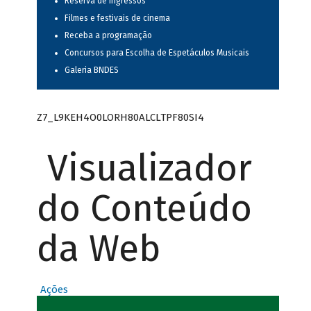
Reserva de ingressos
Filmes e festivais de cinema
Receba a programação
Concursos para Escolha de Espetáculos Musicais
Galeria BNDES
Z7_L9KEH4O0LORH80ALCLTPF80SI4
Visualizador
do Conteúdo
da Web
Ações