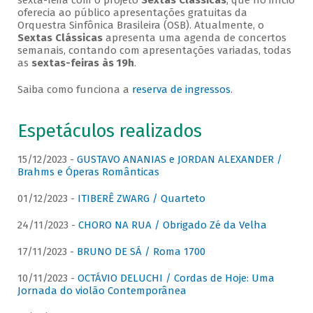
sexta-feira com o projeto
Sextas Clássicas
, que no início
oferecia ao público apresentações gratuitas da
Orquestra Sinfônica Brasileira (OSB). Atualmente, o
Sextas Clássicas
apresenta uma agenda de concertos
semanais, contando com apresentações variadas, todas
as
sextas-feiras às 19h
.
Saiba como funciona a
reserva de ingressos
.
Espetáculos realizados
15/12/2023 -
GUSTAVO ANANIAS e JORDAN ALEXANDER /
Brahms e Óperas Românticas
01/12/2023 -
ITIBERÊ ZWARG / Quarteto
24/11/2023 -
CHORO NA RUA / Obrigado Zé da Velha
17/11/2023 -
BRUNO DE SÁ / Roma 1700
10/11/2023 -
OCTÁVIO DELUCHI / Cordas de Hoje: Uma
Jornada do violão Contemporânea