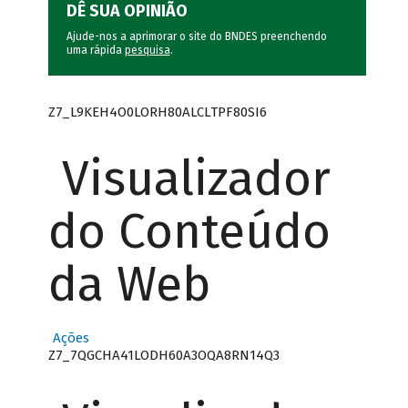
DÊ SUA OPINIÃO
Ajude-nos a aprimorar o site do BNDES preenchendo
uma rápida
pesquisa
.
Z7_L9KEH4O0LORH80ALCLTPF80SI6
Visualizador
do Conteúdo
da Web
Ações
Z7_7QGCHA41LODH60A3OQA8RN14Q3