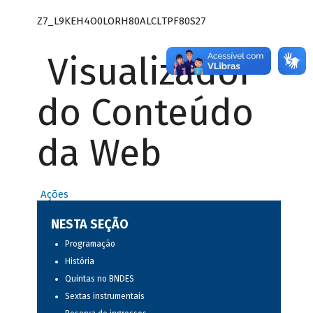
Z7_L9KEH4O0LORH80ALCLTPF80S27
Visualizador
do Conteúdo
da Web
Ações
NESTA SEÇÃO
Programação
História
Quintas no BNDES
Sextas instrumentais