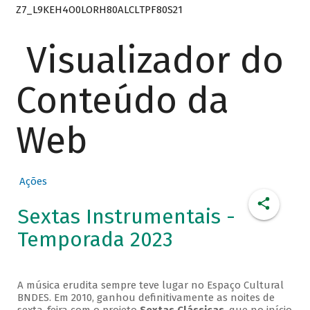
Z7_L9KEH4O0LORH80ALCLTPF80S21
Visualizador do
Conteúdo da
Web
Ações
Sextas Instrumentais -
Temporada 2023
A música erudita sempre teve lugar no Espaço Cultural
BNDES. Em 2010, ganhou definitivamente as noites de