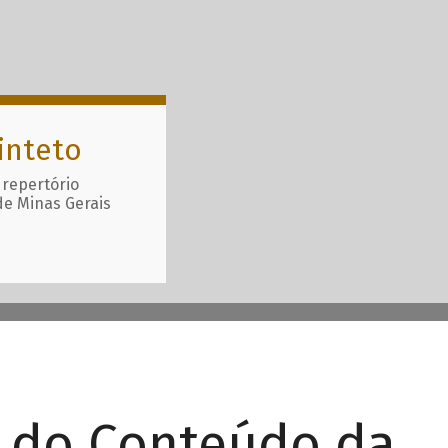
inteto
 repertório
de Minas Gerais
r do Conteúdo da