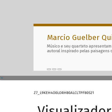
Marcio Guelber Qu
Músico e seu quarteto apresentam
autoral inspirado pelas paisagens 
Z7_L9KEH4O0LORH80ALCLTPF80S21
Visualizado