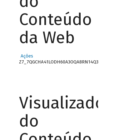
do
Conteúdo
da Web
Ações
Z7_7QGCHA41LODH60A3OQA8RN14Q3
Visualizador
do
Conteúdo