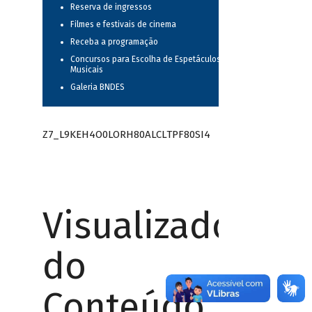
Reserva de ingressos
Filmes e festivais de cinema
Receba a programação
Concursos para Escolha de Espetáculos
Musicais
Galeria BNDES
Z7_L9KEH4O0LORH80ALCLTPF80SI4
Visualizador
do
Conteúdo