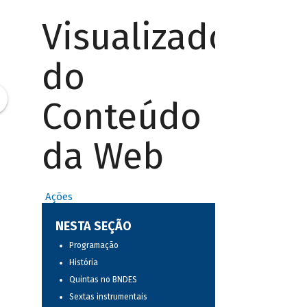
Visualizador
do
Conteúdo
da Web
Ações
NESTA SEÇÃO
Programação
História
Quintas no BNDES
Sextas instrumentais