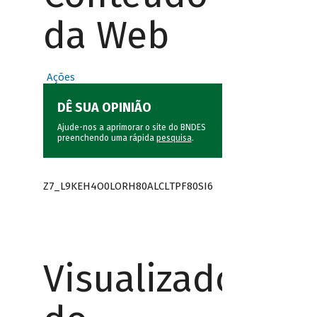
da Web
Ações
DÊ SUA OPINIÃO
Ajude-nos a aprimorar o site do BNDES
preenchendo uma rápida
pesquisa
.
Z7_L9KEH4O0LORH80ALCLTPF80SI6
Visualizador