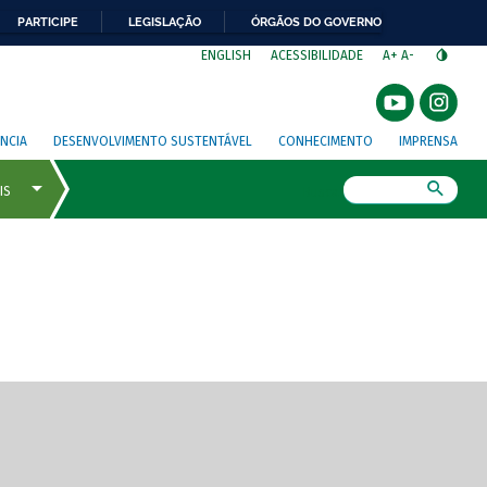
PARTICIPE
LEGISLAÇÃO
ÓRGÃOS DO GOVERNO
⁣
ENGLISH
ACESSIBILIDADE
A+
A-
NCIA
DESENVOLVIMENTO SUSTENTÁVEL
CONHECIMENTO
IMPRENSA
Busca
gem de tela