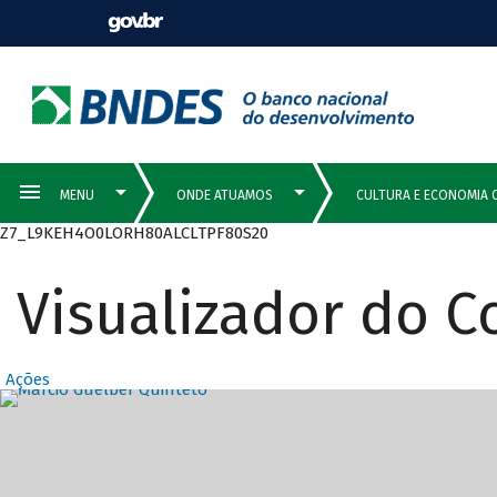
Z7_L9KEH4O0LORH80ALCLTPF80S20
Visualizador do 
Ações
Destaques Prin