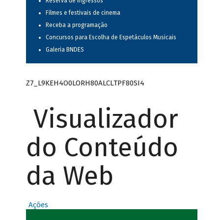
Reserva de ingressos
Filmes e festivais de cinema
Receba a programação
Concursos para Escolha de Espetáculos Musicais
Galeria BNDES
Z7_L9KEH4O0LORH80ALCLTPF80SI4
Visualizador
do Conteúdo
da Web
Ações