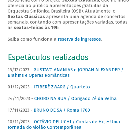
sexta-feira com o projeto
Sextas Clássicas
, que no início
oferecia ao público apresentações gratuitas da
Orquestra Sinfônica Brasileira (OSB). Atualmente, o
Sextas Clássicas
apresenta uma agenda de concertos
semanais, contando com apresentações variadas, todas
as
sextas-feiras às 19h
.
Saiba como funciona a
reserva de ingressos
.
Espetáculos realizados
15/12/2023 -
GUSTAVO ANANIAS e JORDAN ALEXANDER /
Brahms e Óperas Românticas
01/12/2023 -
ITIBERÊ ZWARG / Quarteto
24/11/2023 -
CHORO NA RUA / Obrigado Zé da Velha
17/11/2023 -
BRUNO DE SÁ / Roma 1700
10/11/2023 -
OCTÁVIO DELUCHI / Cordas de Hoje: Uma
Jornada do violão Contemporânea