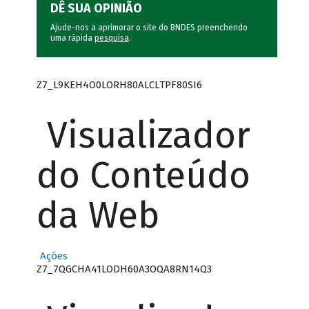
DÊ SUA OPINIÃO
Ajude-nos a aprimorar o site do BNDES preenchendo
uma rápida
pesquisa
.
Z7_L9KEH4O0LORH80ALCLTPF80SI6
Visualizador
do Conteúdo
da Web
Ações
Z7_7QGCHA41LODH60A3OQA8RN14Q3