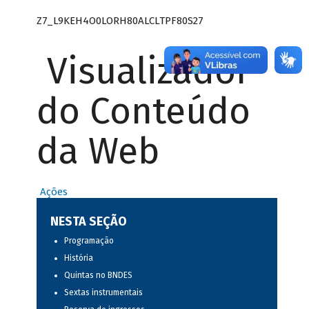
Z7_L9KEH4O0LORH80ALCLTPF80S27
Visualizador
do Conteúdo
da Web
Ações
NESTA SEÇÃO
Programação
História
Quintas no BNDES
Sextas instrumentais