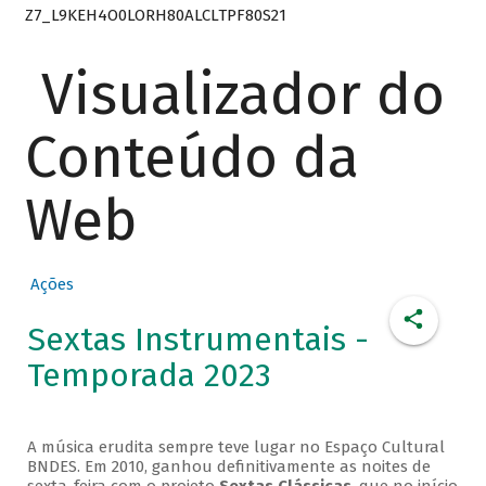
Z7_L9KEH4O0LORH80ALCLTPF80S21
Visualizador do
Conteúdo da
Web
Ações
Sextas Instrumentais -
Temporada 2023
A música erudita sempre teve lugar no Espaço Cultural
BNDES. Em 2010, ganhou definitivamente as noites de