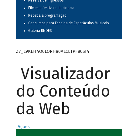
Reserva de ingressos
Filmes e festivais de cinema
Receba a programação
Concursos para Escolha de Espetáculos Musicais
Galeria BNDES
Z7_L9KEH4O0LORH80ALCLTPF80SI4
Visualizador
do Conteúdo
da Web
Ações