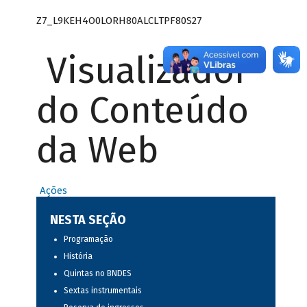
Z7_L9KEH4O0LORH80ALCLTPF80S27
Visualizador
do Conteúdo
da Web
Ações
NESTA SEÇÃO
Programação
História
Quintas no BNDES
Sextas instrumentais