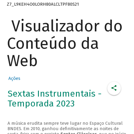
Z7_L9KEH4O0LORH80ALCLTPF80S21
Visualizador do
Conteúdo da
Web
Ações
Sextas Instrumentais -
Temporada 2023
A música erudita sempre teve lugar no Espaço Cultural
BNDES. Em 2010, ganhou definitivamente as noites de