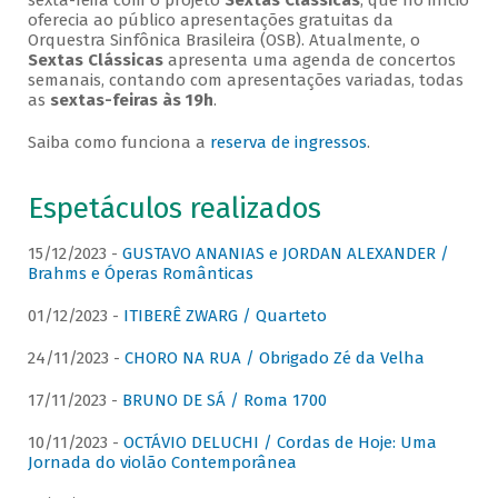
sexta-feira com o projeto
Sextas Clássicas
, que no início
oferecia ao público apresentações gratuitas da
Orquestra Sinfônica Brasileira (OSB). Atualmente, o
Sextas Clássicas
apresenta uma agenda de concertos
semanais, contando com apresentações variadas, todas
as
sextas-feiras às 19h
.
Saiba como funciona a
reserva de ingressos
.
Espetáculos realizados
15/12/2023 -
GUSTAVO ANANIAS e JORDAN ALEXANDER /
Brahms e Óperas Românticas
01/12/2023 -
ITIBERÊ ZWARG / Quarteto
24/11/2023 -
CHORO NA RUA / Obrigado Zé da Velha
17/11/2023 -
BRUNO DE SÁ / Roma 1700
10/11/2023 -
OCTÁVIO DELUCHI / Cordas de Hoje: Uma
Jornada do violão Contemporânea