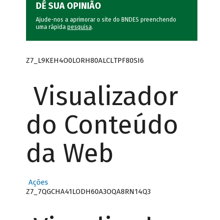
DÊ SUA OPINIÃO
Ajude-nos a aprimorar o site do BNDES preenchendo
uma rápida
pesquisa
.
Z7_L9KEH4O0LORH80ALCLTPF80SI6
Visualizador
do Conteúdo
da Web
Ações
Z7_7QGCHA41LODH60A3OQA8RN14Q3