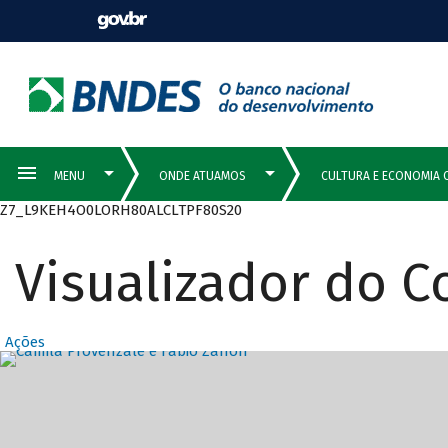
Z7_L9KEH4O0LORH80ALCLTPF80S20
Visualizador do 
Ações
Destaques Prin