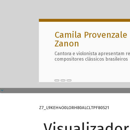
Camila Provenzale 
Zanon
Cantora e violonista apresentam r
compositores clássicos brasileiros
Z7_L9KEH4O0LORH80ALCLTPF80S21
Visualizado