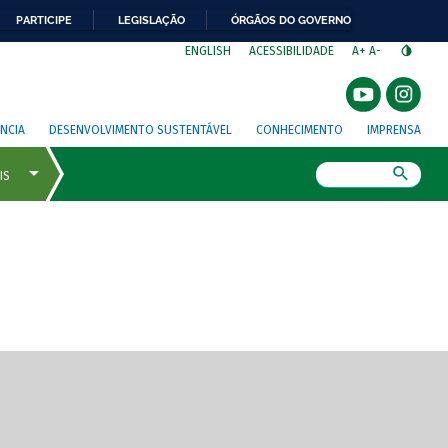
PARTICIPE
LEGISLAÇÃO
ÓRGÃOS DO GOVERNO
⁣
ENGLISH
ACESSIBILIDADE
A+
A-
NCIA
DESENVOLVIMENTO SUSTENTÁVEL
CONHECIMENTO
IMPRENSA
Busca
gem de tela