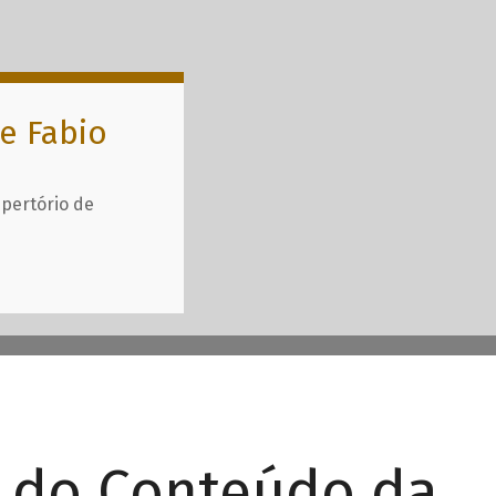
e Fabio
epertório de
r do Conteúdo da