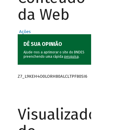
da Web
Ações
DÊ SUA OPINIÃO
Ajude-nos a aprimorar o site do BNDES
preenchendo uma rápida
pesquisa
.
Z7_L9KEH4O0LORH80ALCLTPF80SI6
Visualizador