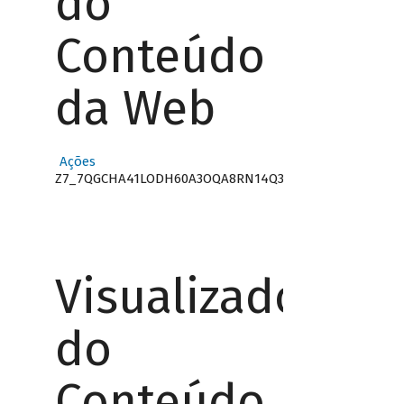
do
Conteúdo
da Web
Ações
Z7_7QGCHA41LODH60A3OQA8RN14Q3
Visualizador
do
Conteúdo