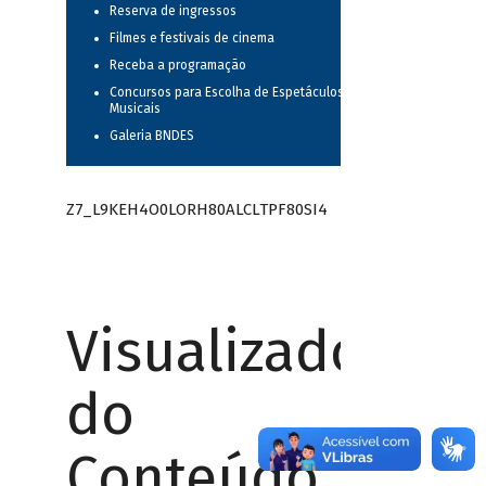
Reserva de ingressos
Filmes e festivais de cinema
Receba a programação
Concursos para Escolha de Espetáculos
Musicais
Galeria BNDES
Z7_L9KEH4O0LORH80ALCLTPF80SI4
Visualizador
do
Conteúdo