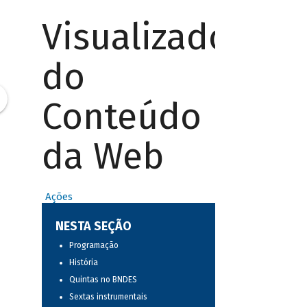
Visualizador
do
Conteúdo
da Web
Ações
NESTA SEÇÃO
Programação
História
Quintas no BNDES
Sextas instrumentais