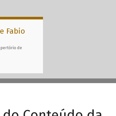
e Fabio
epertório de
r do Conteúdo da