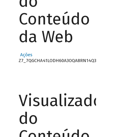
do
Conteúdo
da Web
Ações
Z7_7QGCHA41LODH60A3OQA8RN14Q3
Visualizador
do
Conteúdo