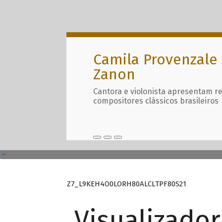
Camila Provenzale 
Zanon
Cantora e violonista apresentam r
compositores clássicos brasileiros
Z7_L9KEH4O0LORH80ALCLTPF80S21
Visualizado