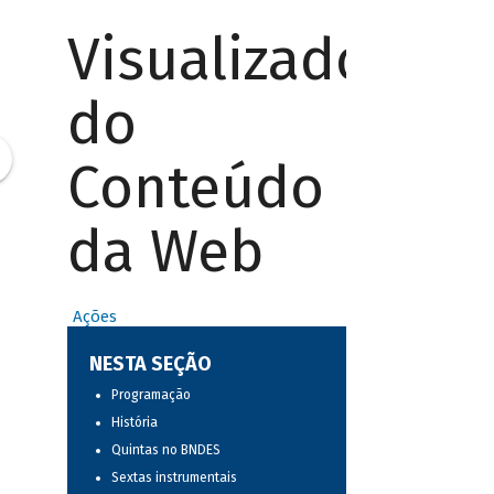
Visualizador
do
Conteúdo
da Web
Ações
NESTA SEÇÃO
Programação
História
Quintas no BNDES
Sextas instrumentais