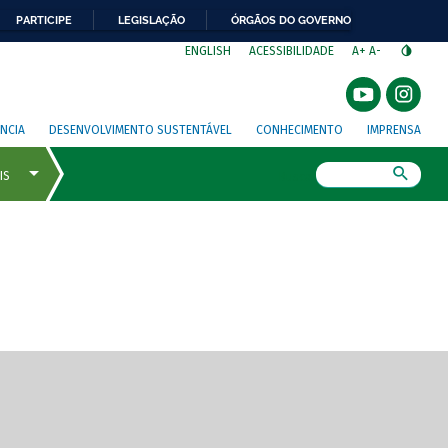
PARTICIPE
LEGISLAÇÃO
ÓRGÃOS DO GOVERNO
⁣
ENGLISH
ACESSIBILIDADE
A+
A-
NCIA
DESENVOLVIMENTO SUSTENTÁVEL
CONHECIMENTO
IMPRENSA
Busca
gem de tela