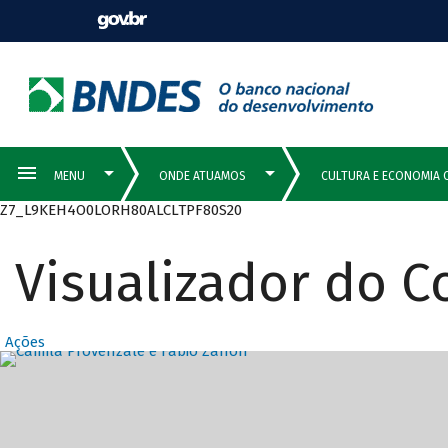
Z7_L9KEH4O0LORH80ALCLTPF80S20
Visualizador do 
Ações
Destaques Prin