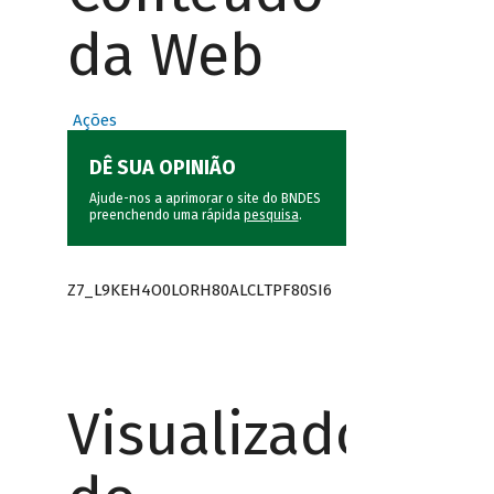
da Web
Ações
DÊ SUA OPINIÃO
Ajude-nos a aprimorar o site do BNDES
preenchendo uma rápida
pesquisa
.
Z7_L9KEH4O0LORH80ALCLTPF80SI6
Visualizador