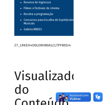
Reserva de ingressos
Filmes e festivais de cinema
Receba a programação
Concursos para Escolha de Espetáculos
Musicais
Galeria BNDES
Z7_L9KEH4O0LORH80ALCLTPF80SI4
Visualizador
do
Conteúdo