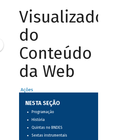
Visualizador
do
Conteúdo
da Web
Ações
NESTA SEÇÃO
Programação
História
Quintas no BNDES
Sextas instrumentais