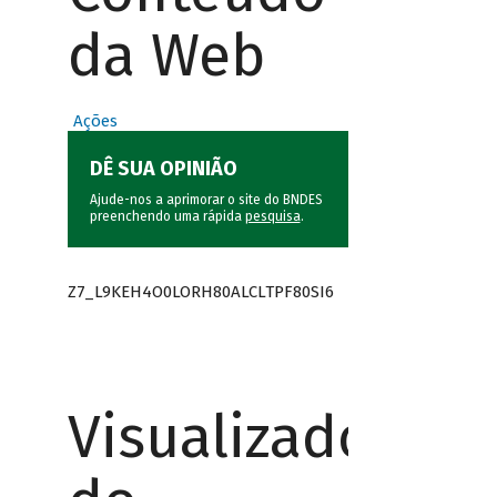
da Web
Ações
DÊ SUA OPINIÃO
Ajude-nos a aprimorar o site do BNDES
preenchendo uma rápida
pesquisa
.
Z7_L9KEH4O0LORH80ALCLTPF80SI6
Visualizador