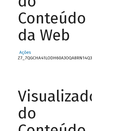
do
Conteúdo
da Web
Ações
Z7_7QGCHA41LODH60A3OQA8RN14Q3
Visualizador
do
Conteúdo