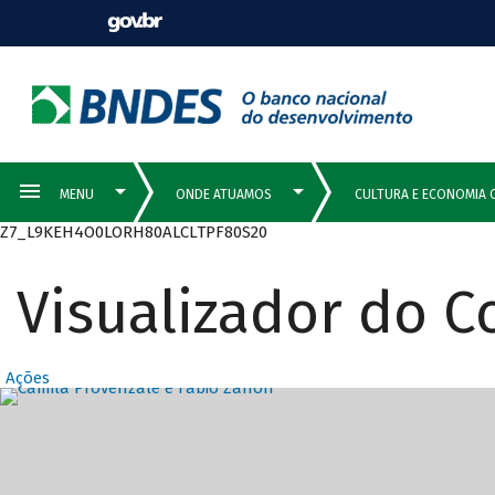
Z7_L9KEH4O0LORH80ALCLTPF80S20
Visualizador do 
Ações
Destaques Prin