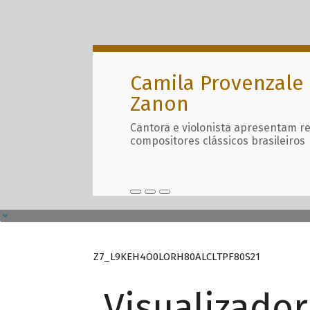
Camila Provenzale 
Zanon
Cantora e violonista apresentam r
compositores clássicos brasileiros
Z7_L9KEH4O0LORH80ALCLTPF80S21
Visualizado