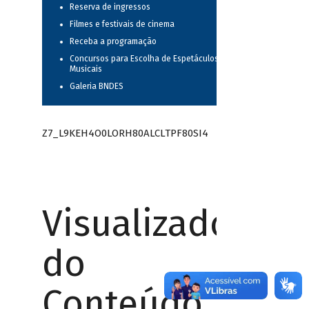
Reserva de ingressos
Filmes e festivais de cinema
Receba a programação
Concursos para Escolha de Espetáculos
Musicais
Galeria BNDES
Z7_L9KEH4O0LORH80ALCLTPF80SI4
Visualizador
do
Conteúdo