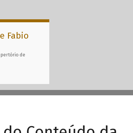
e Fabio
epertório de
r do Conteúdo da