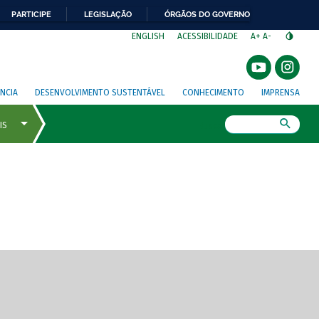
PARTICIPE
LEGISLAÇÃO
ÓRGÃOS DO GOVERNO
⁣
ENGLISH
ACESSIBILIDADE
A+
A-
NCIA
DESENVOLVIMENTO SUSTENTÁVEL
CONHECIMENTO
IMPRENSA
Busca
gem de tela