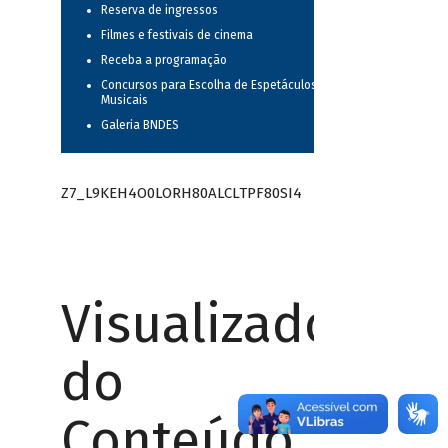
Reserva de ingressos
Filmes e festivais de cinema
Receba a programação
Concursos para Escolha de Espetáculos
Musicais
Galeria BNDES
Z7_L9KEH4O0LORH80ALCLTPF80SI4
Visualizador
do
Conteúdo