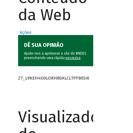
da Web
Ações
DÊ SUA OPINIÃO
Ajude-nos a aprimorar o site do BNDES
preenchendo uma rápida
pesquisa
.
Z7_L9KEH4O0LORH80ALCLTPF80SI6
Visualizador