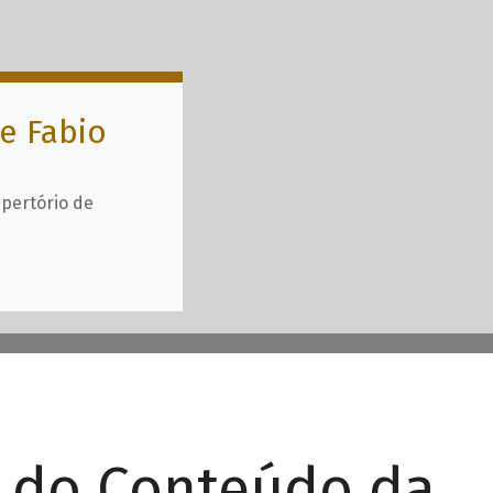
e Fabio
epertório de
r do Conteúdo da