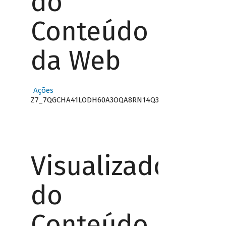
do
Conteúdo
da Web
Ações
Z7_7QGCHA41LODH60A3OQA8RN14Q3
Visualizador
do
Conteúdo