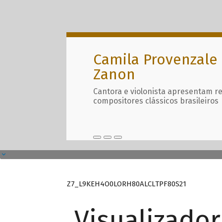
Camila Provenzale 
Zanon
Cantora e violonista apresentam r
compositores clássicos brasileiros
Z7_L9KEH4O0LORH80ALCLTPF80S21
Visualizado