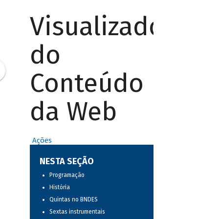
Visualizador
do
Conteúdo
da Web
Ações
NESTA SEÇÃO
Programação
História
Quintas no BNDES
Sextas instrumentais