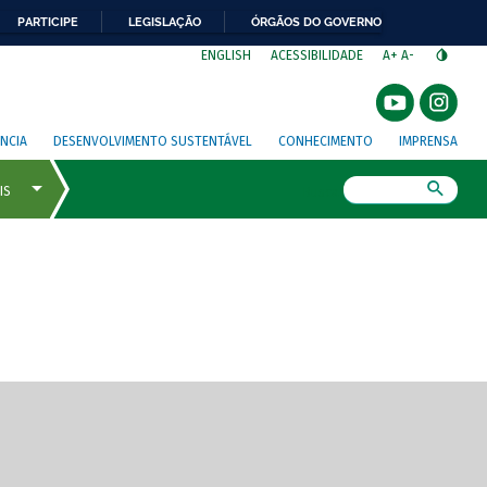
PARTICIPE
LEGISLAÇÃO
ÓRGÃOS DO GOVERNO
⁣
ENGLISH
ACESSIBILIDADE
A+
A-
NCIA
DESENVOLVIMENTO SUSTENTÁVEL
CONHECIMENTO
IMPRENSA
Busca
gem de tela