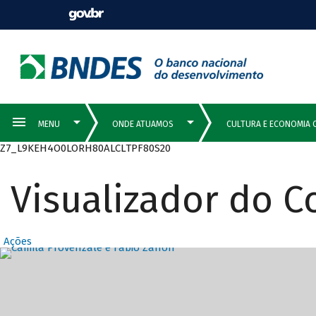
Z7_L9KEH4O0LORH80ALCLTPF80S20
Visualizador do 
Ações
Destaques Prin