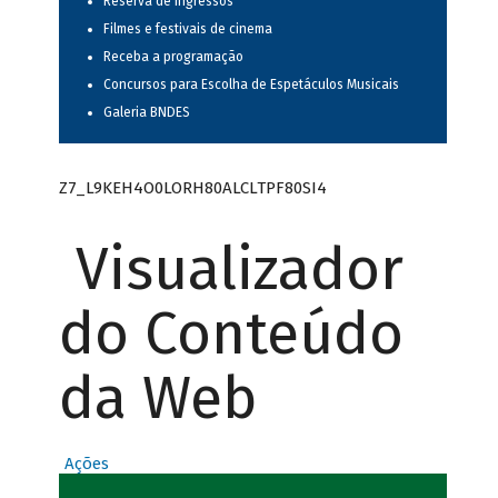
Reserva de ingressos
Filmes e festivais de cinema
Receba a programação
Concursos para Escolha de Espetáculos Musicais
Galeria BNDES
Z7_L9KEH4O0LORH80ALCLTPF80SI4
Visualizador
do Conteúdo
da Web
Ações