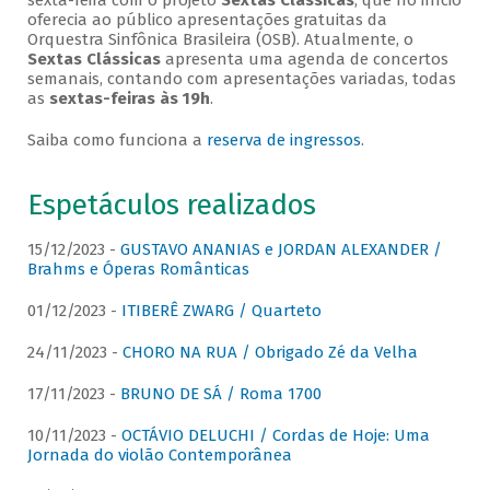
sexta-feira com o projeto
Sextas Clássicas
, que no início
oferecia ao público apresentações gratuitas da
Orquestra Sinfônica Brasileira (OSB). Atualmente, o
Sextas Clássicas
apresenta uma agenda de concertos
semanais, contando com apresentações variadas, todas
as
sextas-feiras às 19h
.
Saiba como funciona a
reserva de ingressos
.
Espetáculos realizados
15/12/2023 -
GUSTAVO ANANIAS e JORDAN ALEXANDER /
Brahms e Óperas Românticas
01/12/2023 -
ITIBERÊ ZWARG / Quarteto
24/11/2023 -
CHORO NA RUA / Obrigado Zé da Velha
17/11/2023 -
BRUNO DE SÁ / Roma 1700
10/11/2023 -
OCTÁVIO DELUCHI / Cordas de Hoje: Uma
Jornada do violão Contemporânea