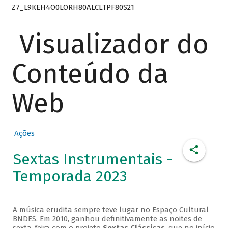
Z7_L9KEH4O0LORH80ALCLTPF80S21
Visualizador do
Conteúdo da
Web
Ações
Sextas Instrumentais -
Temporada 2023
A música erudita sempre teve lugar no Espaço Cultural
BNDES. Em 2010, ganhou definitivamente as noites de