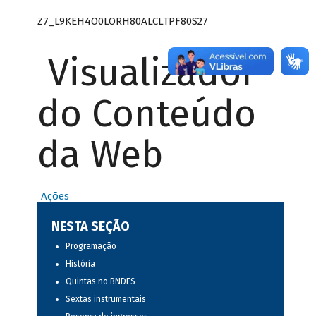
Z7_L9KEH4O0LORH80ALCLTPF80S27
Visualizador
do Conteúdo
da Web
Ações
NESTA SEÇÃO
Programação
História
Quintas no BNDES
Sextas instrumentais