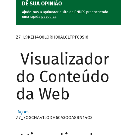
DÊ SUA OPINIÃO
Ajude-nos a aprimorar o site do BNDES preenchendo
uma rápida
pesquisa
.
Z7_L9KEH4O0LORH80ALCLTPF80SI6
Visualizador
do Conteúdo
da Web
Ações
Z7_7QGCHA41LODH60A3OQA8RN14Q3