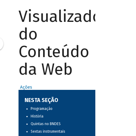
Visualizador
do
Conteúdo
da Web
Ações
NESTA SEÇÃO
Programação
História
Quintas no BNDES
Sextas instrumentais