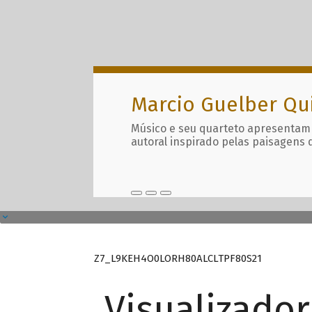
Marcio Guelber Qu
Músico e seu quarteto apresentam
autoral inspirado pelas paisagens 
Z7_L9KEH4O0LORH80ALCLTPF80S21
Visualizado