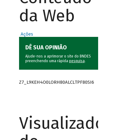
da Web
Ações
DÊ SUA OPINIÃO
Ajude-nos a aprimorar o site do BNDES
preenchendo uma rápida
pesquisa
.
Z7_L9KEH4O0LORH80ALCLTPF80SI6
Visualizador