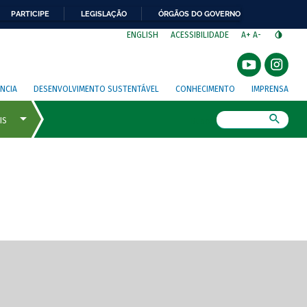
PARTICIPE
LEGISLAÇÃO
ÓRGÃOS DO GOVERNO
⁣
ENGLISH
ACESSIBILIDADE
A+
A-
NCIA
DESENVOLVIMENTO SUSTENTÁVEL
CONHECIMENTO
IMPRENSA
Busca
gem de tela