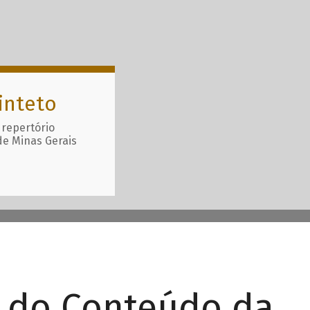
inteto
 repertório
de Minas Gerais
r do Conteúdo da