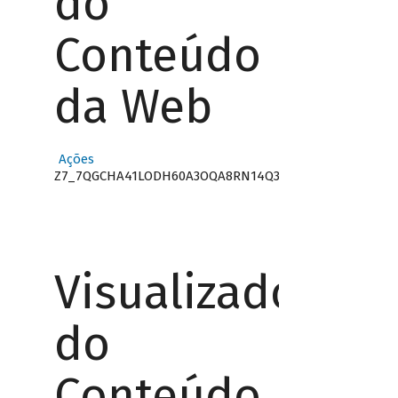
do
Conteúdo
da Web
Ações
Z7_7QGCHA41LODH60A3OQA8RN14Q3
Visualizador
do
Conteúdo