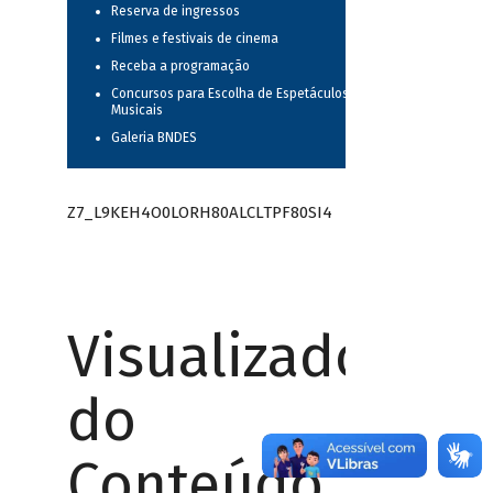
Reserva de ingressos
Filmes e festivais de cinema
Receba a programação
Concursos para Escolha de Espetáculos
Musicais
Galeria BNDES
Z7_L9KEH4O0LORH80ALCLTPF80SI4
Visualizador
do
Conteúdo