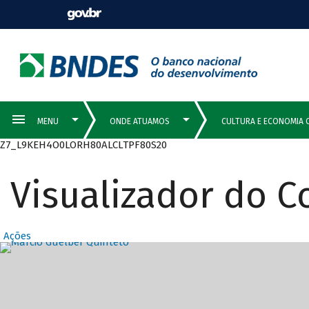
Z7_L9KEH4O0LORH80ALCLTPF80S20
Visualizador do 
Ações
Destaques Prin