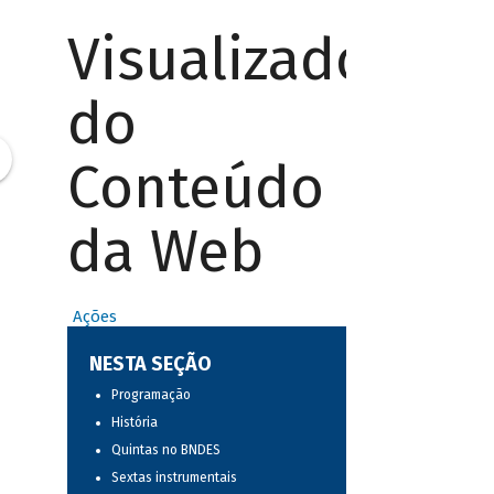
Visualizador
do
Conteúdo
da Web
Ações
NESTA SEÇÃO
Programação
História
Quintas no BNDES
Sextas instrumentais