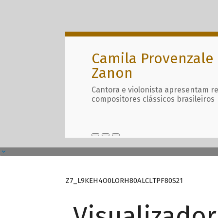
Camila Provenzale 
Zanon
Cantora e violonista apresentam r
compositores clássicos brasileiros
Z7_L9KEH4O0LORH80ALCLTPF80S21
Visualizado