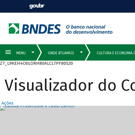
Z7_L9KEH4O0LORH80ALCLTPF80S20
Visualizador do 
Ações
Destaques Prin