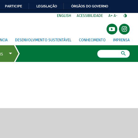
PARTICIPE
LEGISLAÇÃO
ÓRGÃOS DO GOVERNO
⁣
ENGLISH
ACESSIBILIDADE
A+
A-
NCIA
DESENVOLVIMENTO SUSTENTÁVEL
CONHECIMENTO
IMPRENSA
Busca
gem de tela