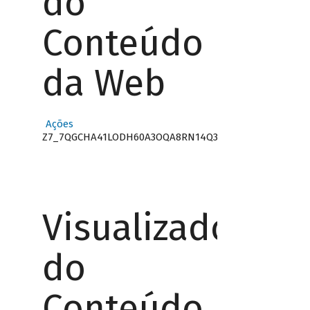
do
Conteúdo
da Web
Ações
Z7_7QGCHA41LODH60A3OQA8RN14Q3
Visualizador
do
Conteúdo