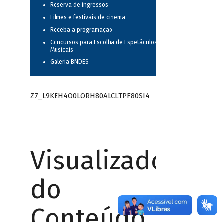
Reserva de ingressos
Filmes e festivais de cinema
Receba a programação
Concursos para Escolha de Espetáculos
Musicais
Galeria BNDES
Z7_L9KEH4O0LORH80ALCLTPF80SI4
Visualizador
do
Conteúdo