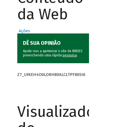
da Web
Ações
DÊ SUA OPINIÃO
Ajude-nos a aprimorar o site do BNDES
preenchendo uma rápida
pesquisa
.
Z7_L9KEH4O0LORH80ALCLTPF80SI6
Visualizador