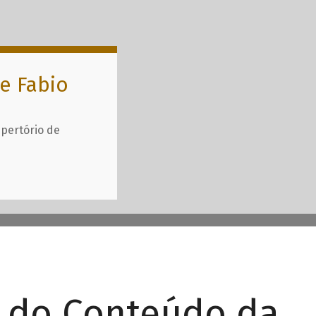
e Fabio
epertório de
r do Conteúdo da