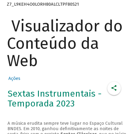
Z7_L9KEH4O0LORH80ALCLTPF80S21
Visualizador do
Conteúdo da
Web
Ações
Sextas Instrumentais -
Temporada 2023
A música erudita sempre teve lugar no Espaço Cultural
BNDES. Em 2010, ganhou definitivamente as noites de