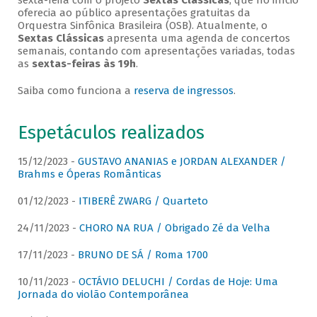
sexta-feira com o projeto
Sextas Clássicas
, que no início
oferecia ao público apresentações gratuitas da
Orquestra Sinfônica Brasileira (OSB). Atualmente, o
Sextas Clássicas
apresenta uma agenda de concertos
semanais, contando com apresentações variadas, todas
as
sextas-feiras às 19h
.
Saiba como funciona a
reserva de ingressos
.
Espetáculos realizados
15/12/2023 -
GUSTAVO ANANIAS e JORDAN ALEXANDER /
Brahms e Óperas Românticas
01/12/2023 -
ITIBERÊ ZWARG / Quarteto
24/11/2023 -
CHORO NA RUA / Obrigado Zé da Velha
17/11/2023 -
BRUNO DE SÁ / Roma 1700
10/11/2023 -
OCTÁVIO DELUCHI / Cordas de Hoje: Uma
Jornada do violão Contemporânea