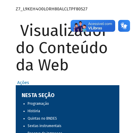
Z7_L9KEH4O0LORH80ALCLTPF80S27
Visualizador
do Conteúdo
da Web
Ações
NESTA SEÇÃO
Programação
História
Quintas no BNDES
Sextas instrumentais