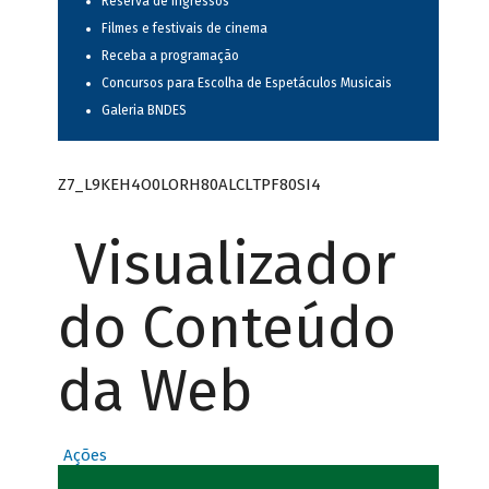
Reserva de ingressos
Filmes e festivais de cinema
Receba a programação
Concursos para Escolha de Espetáculos Musicais
Galeria BNDES
Z7_L9KEH4O0LORH80ALCLTPF80SI4
Visualizador
do Conteúdo
da Web
Ações