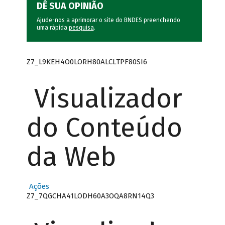
DÊ SUA OPINIÃO
Ajude-nos a aprimorar o site do BNDES preenchendo
uma rápida
pesquisa
.
Z7_L9KEH4O0LORH80ALCLTPF80SI6
Visualizador
do Conteúdo
da Web
Ações
Z7_7QGCHA41LODH60A3OQA8RN14Q3