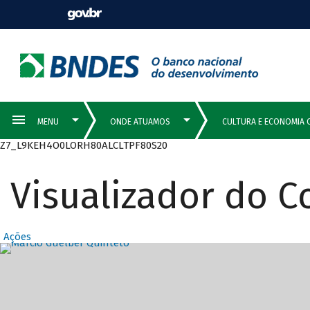
Z7_L9KEH4O0LORH80ALCLTPF80S20
Visualizador do 
Ações
Destaques Prin