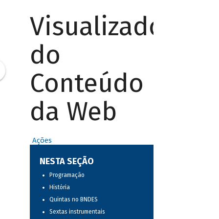
Visualizador
do
Conteúdo
da Web
Ações
NESTA SEÇÃO
Programação
História
Quintas no BNDES
Sextas instrumentais