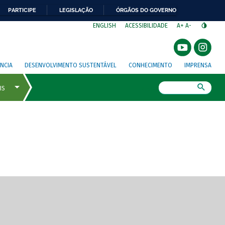
PARTICIPE
LEGISLAÇÃO
ÓRGÃOS DO GOVERNO
⁣
ENGLISH
ACESSIBILIDADE
A+
A-
NCIA
DESENVOLVIMENTO SUSTENTÁVEL
CONHECIMENTO
IMPRENSA
Busca
gem de tela