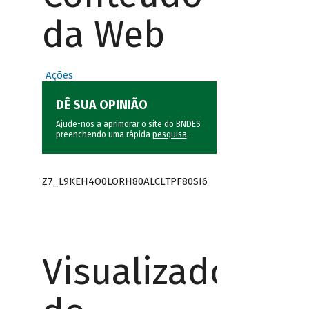
da Web
Ações
DÊ SUA OPINIÃO
Ajude-nos a aprimorar o site do BNDES
preenchendo uma rápida
pesquisa
.
Z7_L9KEH4O0LORH80ALCLTPF80SI6
Visualizador