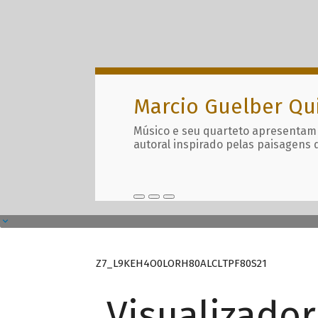
Marcio Guelber Qu
Músico e seu quarteto apresentam
autoral inspirado pelas paisagens 
Z7_L9KEH4O0LORH80ALCLTPF80S21
Visualizado