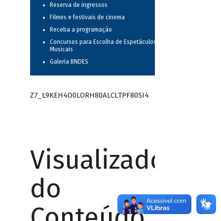
Reserva de ingressos
Filmes e festivais de cinema
Receba a programação
Concursos para Escolha de Espetáculos
Musicais
Galeria BNDES
Z7_L9KEH4O0LORH80ALCLTPF80SI4
Visualizador
do
Conteúdo