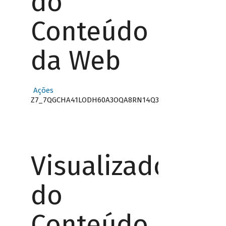
do
Conteúdo
da Web
Ações
Z7_7QGCHA41LODH60A3OQA8RN14Q3
Visualizador
do
Conteúdo