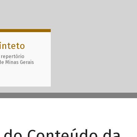
inteto
 repertório
de Minas Gerais
r do Conteúdo da