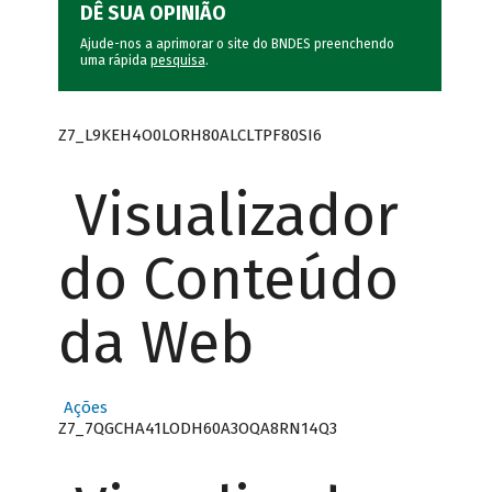
DÊ SUA OPINIÃO
Ajude-nos a aprimorar o site do BNDES preenchendo
uma rápida
pesquisa
.
Z7_L9KEH4O0LORH80ALCLTPF80SI6
Visualizador
do Conteúdo
da Web
Ações
Z7_7QGCHA41LODH60A3OQA8RN14Q3