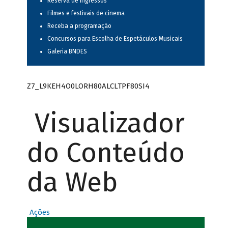
Reserva de ingressos
Filmes e festivais de cinema
Receba a programação
Concursos para Escolha de Espetáculos Musicais
Galeria BNDES
Z7_L9KEH4O0LORH80ALCLTPF80SI4
Visualizador
do Conteúdo
da Web
Ações