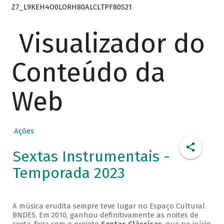
Z7_L9KEH4O0LORH80ALCLTPF80S21
Visualizador do
Conteúdo da
Web
Ações
Sextas Instrumentais -
Temporada 2023
A música erudita sempre teve lugar no Espaço Cultural
BNDES. Em 2010, ganhou definitivamente as noites de