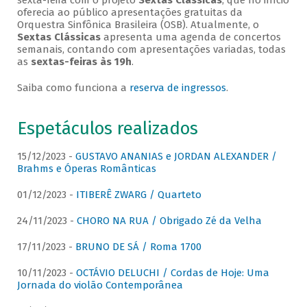
sexta-feira com o projeto
Sextas Clássicas
, que no início
oferecia ao público apresentações gratuitas da
Orquestra Sinfônica Brasileira (OSB). Atualmente, o
Sextas Clássicas
apresenta uma agenda de concertos
semanais, contando com apresentações variadas, todas
as
sextas-feiras às 19h
.
Saiba como funciona a
reserva de ingressos
.
Espetáculos realizados
15/12/2023 -
GUSTAVO ANANIAS e JORDAN ALEXANDER /
Brahms e Óperas Românticas
01/12/2023 -
ITIBERÊ ZWARG / Quarteto
24/11/2023 -
CHORO NA RUA / Obrigado Zé da Velha
17/11/2023 -
BRUNO DE SÁ / Roma 1700
10/11/2023 -
OCTÁVIO DELUCHI / Cordas de Hoje: Uma
Jornada do violão Contemporânea