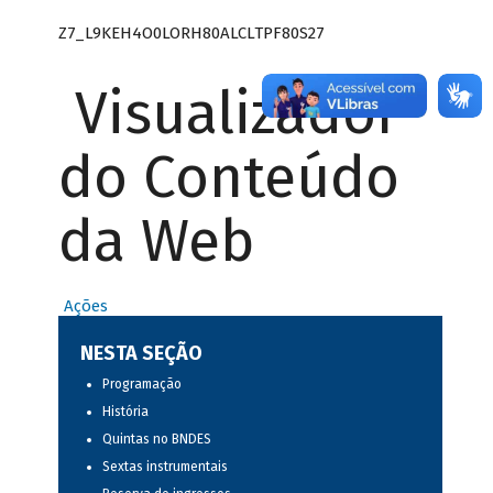
Z7_L9KEH4O0LORH80ALCLTPF80S27
Visualizador
do Conteúdo
da Web
Ações
NESTA SEÇÃO
Programação
História
Quintas no BNDES
Sextas instrumentais