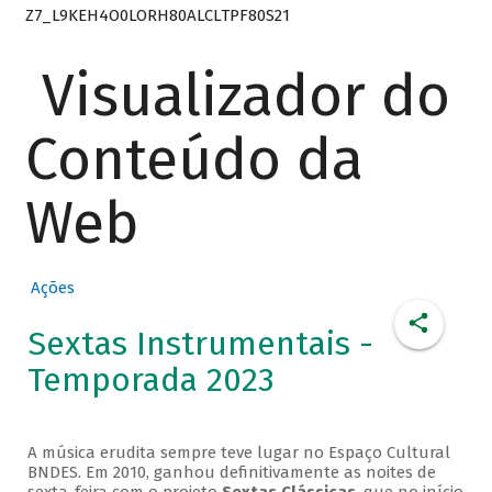
Z7_L9KEH4O0LORH80ALCLTPF80S21
Visualizador do
Conteúdo da
Web
Ações
Sextas Instrumentais -
Temporada 2023
A música erudita sempre teve lugar no Espaço Cultural
BNDES. Em 2010, ganhou definitivamente as noites de