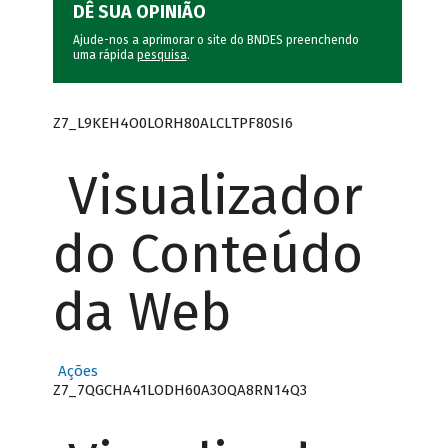
DÊ SUA OPINIÃO
Ajude-nos a aprimorar o site do BNDES preenchendo
uma rápida
pesquisa
.
Z7_L9KEH4O0LORH80ALCLTPF80SI6
Visualizador
do Conteúdo
da Web
Ações
Z7_7QGCHA41LODH60A3OQA8RN14Q3