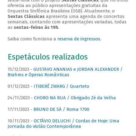
sexta-feira com o projeto
Sextas Clássicas
, que no início
oferecia ao público apresentações gratuitas da
Orquestra Sinfônica Brasileira (OSB). Atualmente, o
Sextas Clássicas
apresenta uma agenda de concertos
semanais, contando com apresentações variadas, todas
as
sextas-feiras às 19h
.
Saiba como funciona a
reserva de ingressos
.
Espetáculos realizados
15/12/2023 -
GUSTAVO ANANIAS e JORDAN ALEXANDER /
Brahms e Óperas Românticas
01/12/2023 -
ITIBERÊ ZWARG / Quarteto
24/11/2023 -
CHORO NA RUA / Obrigado Zé da Velha
17/11/2023 -
BRUNO DE SÁ / Roma 1700
10/11/2023 -
OCTÁVIO DELUCHI / Cordas de Hoje: Uma
Jornada do violão Contemporânea