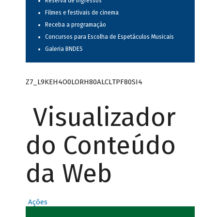
Reserva de ingressos
Filmes e festivais de cinema
Receba a programação
Concursos para Escolha de Espetáculos Musicais
Galeria BNDES
Z7_L9KEH4O0LORH80ALCLTPF80SI4
Visualizador
do Conteúdo
da Web
Ações