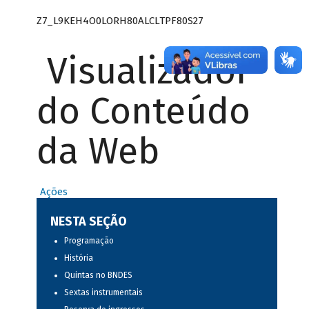
Z7_L9KEH4O0LORH80ALCLTPF80S27
Visualizador
do Conteúdo
da Web
Ações
NESTA SEÇÃO
Programação
História
Quintas no BNDES
Sextas instrumentais