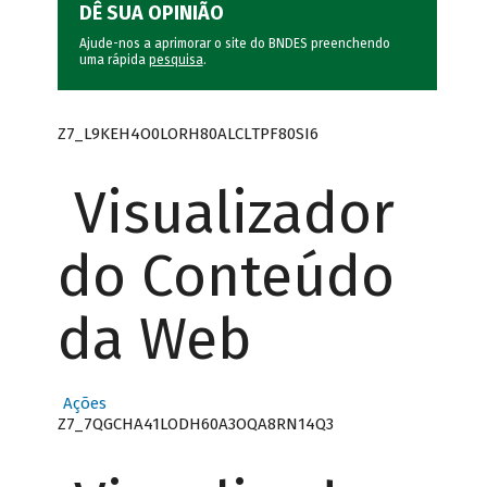
DÊ SUA OPINIÃO
Ajude-nos a aprimorar o site do BNDES preenchendo
uma rápida
pesquisa
.
Z7_L9KEH4O0LORH80ALCLTPF80SI6
Visualizador
do Conteúdo
da Web
Ações
Z7_7QGCHA41LODH60A3OQA8RN14Q3