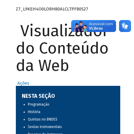
Z7_L9KEH4O0LORH80ALCLTPF80S27
Visualizador
do Conteúdo
da Web
Ações
NESTA SEÇÃO
Programação
História
Quintas no BNDES
Sextas instrumentais