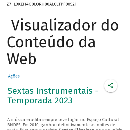
Z7_L9KEH4O0LORH80ALCLTPF80S21
Visualizador do
Conteúdo da
Web
Ações
Sextas Instrumentais -
Temporada 2023
A música erudita sempre teve lugar no Espaço Cultural
BNDES. Em 2010, ganhou definitivamente as noites de