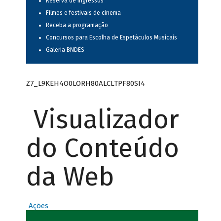
Reserva de ingressos
Filmes e festivais de cinema
Receba a programação
Concursos para Escolha de Espetáculos Musicais
Galeria BNDES
Z7_L9KEH4O0LORH80ALCLTPF80SI4
Visualizador
do Conteúdo
da Web
Ações