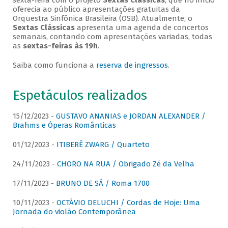
sexta-feira com o projeto
Sextas Clássicas
, que no início
oferecia ao público apresentações gratuitas da
Orquestra Sinfônica Brasileira (OSB). Atualmente, o
Sextas Clássicas
apresenta uma agenda de concertos
semanais, contando com apresentações variadas, todas
as
sextas-feiras às 19h
.
Saiba como funciona a
reserva de ingressos
.
Espetáculos realizados
15/12/2023 -
GUSTAVO ANANIAS e JORDAN ALEXANDER /
Brahms e Óperas Românticas
01/12/2023 -
ITIBERÊ ZWARG / Quarteto
24/11/2023 -
CHORO NA RUA / Obrigado Zé da Velha
17/11/2023 -
BRUNO DE SÁ / Roma 1700
10/11/2023 -
OCTÁVIO DELUCHI / Cordas de Hoje: Uma
Jornada do violão Contemporânea