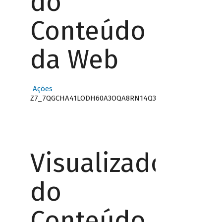
do
Conteúdo
da Web
Ações
Z7_7QGCHA41LODH60A3OQA8RN14Q3
Visualizador
do
Conteúdo