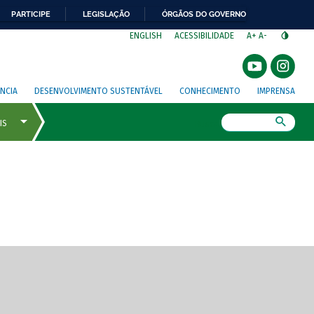
PARTICIPE
LEGISLAÇÃO
ÓRGÃOS DO GOVERNO
⁣
ENGLISH
ACESSIBILIDADE
A+
A-
NCIA
DESENVOLVIMENTO SUSTENTÁVEL
CONHECIMENTO
IMPRENSA
Busca
gem de tela