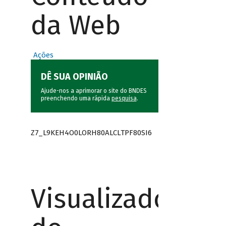
da Web
Ações
DÊ SUA OPINIÃO
Ajude-nos a aprimorar o site do BNDES
preenchendo uma rápida
pesquisa
.
Z7_L9KEH4O0LORH80ALCLTPF80SI6
Visualizador