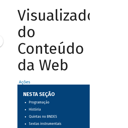
Visualizador
do
Conteúdo
da Web
Ações
NESTA SEÇÃO
Programação
História
Quintas no BNDES
Sextas instrumentais