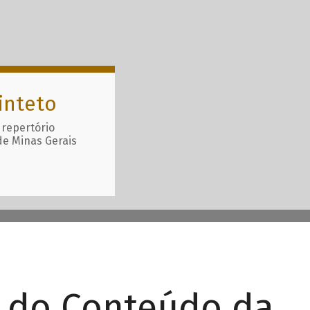
inteto
 repertório
de Minas Gerais
r do Conteúdo da