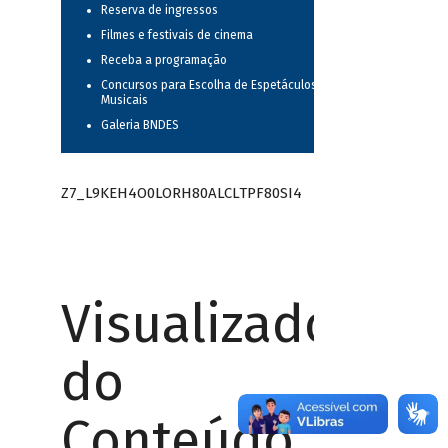
Reserva de ingressos
Filmes e festivais de cinema
Receba a programação
Concursos para Escolha de Espetáculos
Musicais
Galeria BNDES
Z7_L9KEH4O0LORH80ALCLTPF80SI4
Visualizador
do
Conteúdo