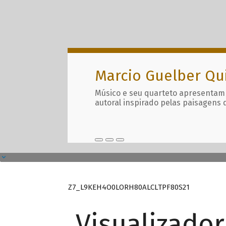
Marcio Guelber Qu
Músico e seu quarteto apresentam
autoral inspirado pelas paisagens 
Z7_L9KEH4O0LORH80ALCLTPF80S21
Visualizado