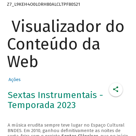
Z7_L9KEH4O0LORH80ALCLTPF80S21
Visualizador do
Conteúdo da
Web
Ações
Sextas Instrumentais -
Temporada 2023
A música erudita sempre teve lugar no Espaço Cultural
BNDES. Em 2010, ganhou definitivamente as noites de