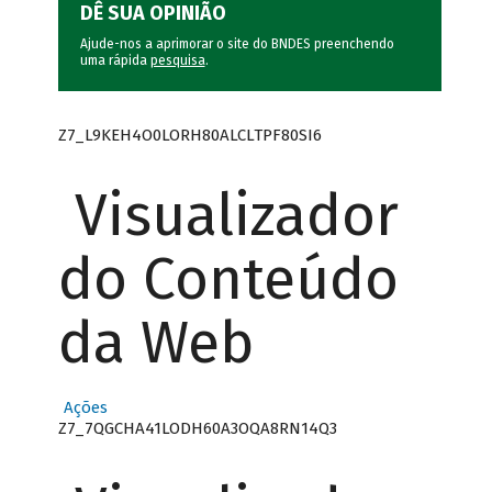
DÊ SUA OPINIÃO
Ajude-nos a aprimorar o site do BNDES preenchendo
uma rápida
pesquisa
.
Z7_L9KEH4O0LORH80ALCLTPF80SI6
Visualizador
do Conteúdo
da Web
Ações
Z7_7QGCHA41LODH60A3OQA8RN14Q3