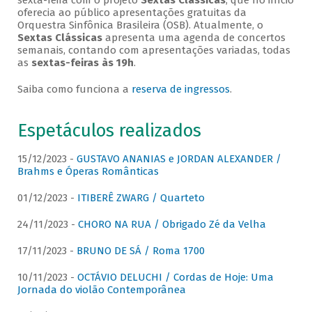
sexta-feira com o projeto
Sextas Clássicas
, que no início
oferecia ao público apresentações gratuitas da
Orquestra Sinfônica Brasileira (OSB). Atualmente, o
Sextas Clássicas
apresenta uma agenda de concertos
semanais, contando com apresentações variadas, todas
as
sextas-feiras às 19h
.
Saiba como funciona a
reserva de ingressos
.
Espetáculos realizados
15/12/2023 -
GUSTAVO ANANIAS e JORDAN ALEXANDER /
Brahms e Óperas Românticas
01/12/2023 -
ITIBERÊ ZWARG / Quarteto
24/11/2023 -
CHORO NA RUA / Obrigado Zé da Velha
17/11/2023 -
BRUNO DE SÁ / Roma 1700
10/11/2023 -
OCTÁVIO DELUCHI / Cordas de Hoje: Uma
Jornada do violão Contemporânea