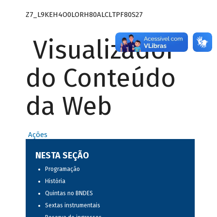
Z7_L9KEH4O0LORH80ALCLTPF80S27
Visualizador
do Conteúdo
da Web
Ações
NESTA SEÇÃO
Programação
História
Quintas no BNDES
Sextas instrumentais