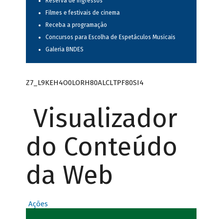
Reserva de ingressos
Filmes e festivais de cinema
Receba a programação
Concursos para Escolha de Espetáculos Musicais
Galeria BNDES
Z7_L9KEH4O0LORH80ALCLTPF80SI4
Visualizador
do Conteúdo
da Web
Ações