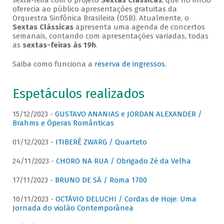
sexta-feira com o projeto
Sextas Clássicas
, que no início
oferecia ao público apresentações gratuitas da
Orquestra Sinfônica Brasileira (OSB). Atualmente, o
Sextas Clássicas
apresenta uma agenda de concertos
semanais, contando com apresentações variadas, todas
as
sextas-feiras às 19h
.
Saiba como funciona a
reserva de ingressos
.
Espetáculos realizados
15/12/2023 -
GUSTAVO ANANIAS e JORDAN ALEXANDER /
Brahms e Óperas Românticas
01/12/2023 -
ITIBERÊ ZWARG / Quarteto
24/11/2023 -
CHORO NA RUA / Obrigado Zé da Velha
17/11/2023 -
BRUNO DE SÁ / Roma 1700
10/11/2023 -
OCTÁVIO DELUCHI / Cordas de Hoje: Uma
Jornada do violão Contemporânea