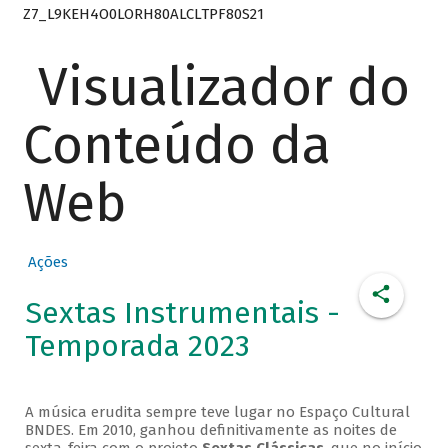
Z7_L9KEH4O0LORH80ALCLTPF80S21
Visualizador do
Conteúdo da
Web
Ações
Sextas Instrumentais -
Temporada 2023
A música erudita sempre teve lugar no Espaço Cultural
BNDES. Em 2010, ganhou definitivamente as noites de