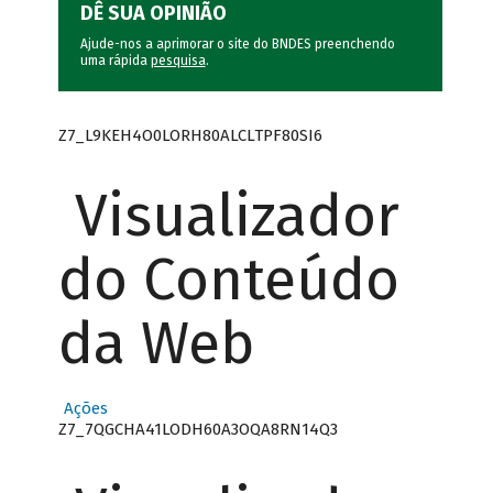
DÊ SUA OPINIÃO
Ajude-nos a aprimorar o site do BNDES preenchendo
uma rápida
pesquisa
.
Z7_L9KEH4O0LORH80ALCLTPF80SI6
Visualizador
do Conteúdo
da Web
Ações
Z7_7QGCHA41LODH60A3OQA8RN14Q3