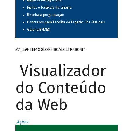
Reserva de ingressos
Filmes e festivais de cinema
Receba a programação
Concursos para Escolha de Espetáculos Musicais
Galeria BNDES
Z7_L9KEH4O0LORH80ALCLTPF80SI4
Visualizador
do Conteúdo
da Web
Ações