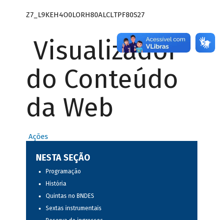
Z7_L9KEH4O0LORH80ALCLTPF80S27
Visualizador
do Conteúdo
da Web
Ações
NESTA SEÇÃO
Programação
História
Quintas no BNDES
Sextas instrumentais