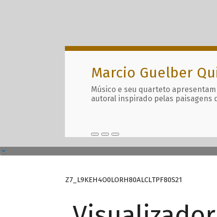
Marcio Guelber Qu
Músico e seu quarteto apresentam
autoral inspirado pelas paisagens 
Z7_L9KEH4O0LORH80ALCLTPF80S21
Visualizado