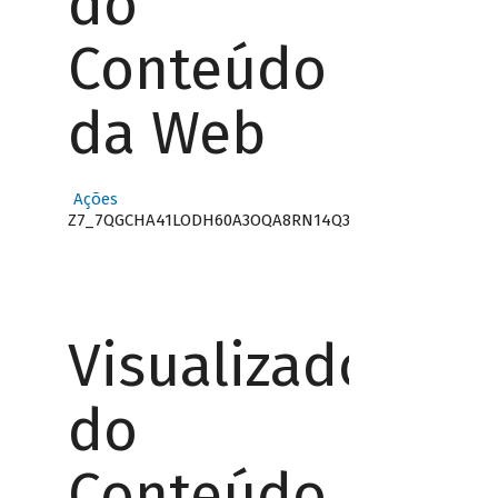
do
Conteúdo
da Web
Ações
Z7_7QGCHA41LODH60A3OQA8RN14Q3
Visualizador
do
Conteúdo