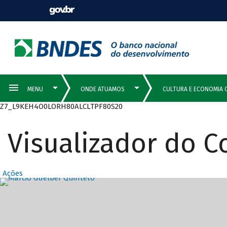
Z7_L9KEH4O0LORH80ALCLTPF80S20
Visualizador do 
Ações
Destaques Prin