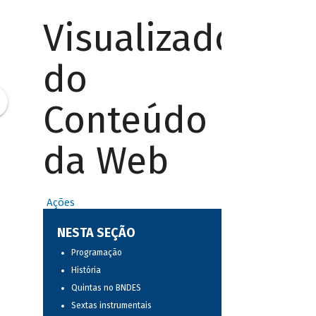
Visualizador
do
Conteúdo
da Web
Ações
NESTA SEÇÃO
Programação
História
Quintas no BNDES
Sextas instrumentais