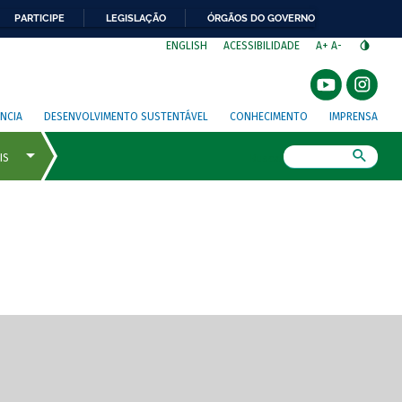
PARTICIPE
LEGISLAÇÃO
ÓRGÃOS DO GOVERNO
⁣
ENGLISH
ACESSIBILIDADE
A+
A-
NCIA
DESENVOLVIMENTO SUSTENTÁVEL
CONHECIMENTO
IMPRENSA
Busca
gem de tela