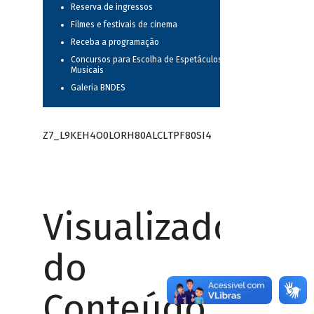
Reserva de ingressos
Filmes e festivais de cinema
Receba a programação
Concursos para Escolha de Espetáculos
Musicais
Galeria BNDES
Z7_L9KEH4O0LORH80ALCLTPF80SI4
Visualizador
do
Conteúdo