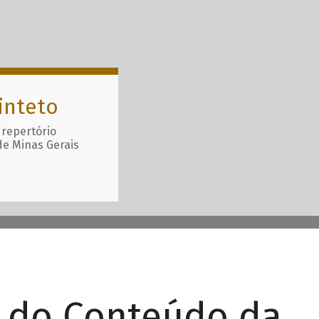
inteto
 repertório
de Minas Gerais
r do Conteúdo da