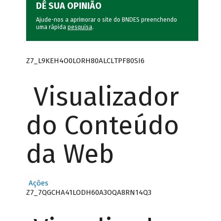
DÊ SUA OPINIÃO
Ajude-nos a aprimorar o site do BNDES preenchendo
uma rápida
pesquisa
.
Z7_L9KEH4O0LORH80ALCLTPF80SI6
Visualizador
do Conteúdo
da Web
Ações
Z7_7QGCHA41LODH60A3OQA8RN14Q3