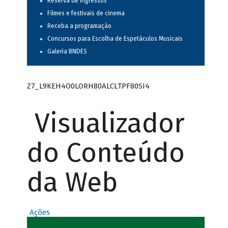
Reserva de ingressos
Filmes e festivais de cinema
Receba a programação
Concursos para Escolha de Espetáculos Musicais
Galeria BNDES
Z7_L9KEH4O0LORH80ALCLTPF80SI4
Visualizador
do Conteúdo
da Web
Ações