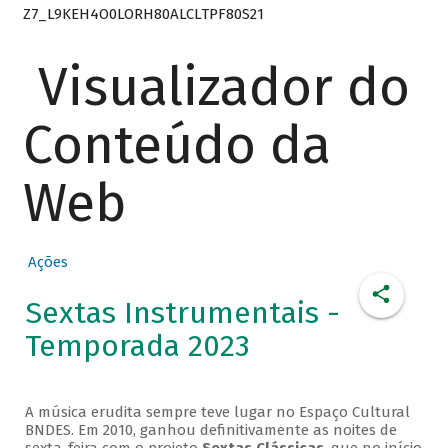
Z7_L9KEH4O0LORH80ALCLTPF80S21
Visualizador do
Conteúdo da
Web
Ações
Sextas Instrumentais -
Temporada 2023
A música erudita sempre teve lugar no Espaço Cultural
BNDES. Em 2010, ganhou definitivamente as noites de