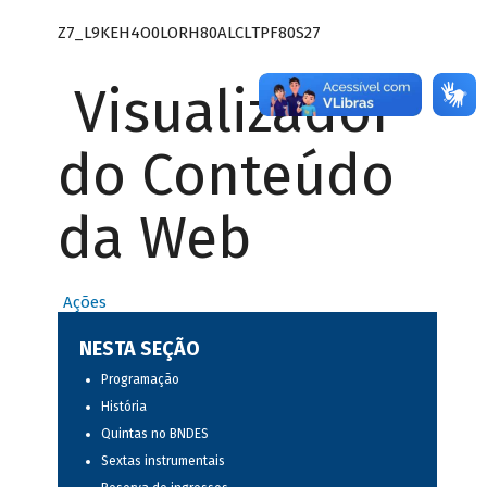
Z7_L9KEH4O0LORH80ALCLTPF80S27
Visualizador
do Conteúdo
da Web
Ações
NESTA SEÇÃO
Programação
História
Quintas no BNDES
Sextas instrumentais