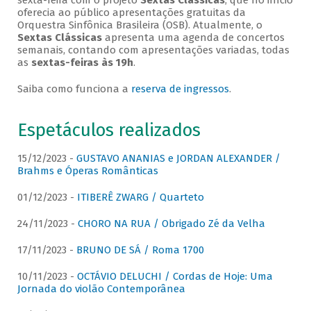
sexta-feira com o projeto
Sextas Clássicas
, que no início
oferecia ao público apresentações gratuitas da
Orquestra Sinfônica Brasileira (OSB). Atualmente, o
Sextas Clássicas
apresenta uma agenda de concertos
semanais, contando com apresentações variadas, todas
as
sextas-feiras às 19h
.
Saiba como funciona a
reserva de ingressos
.
Espetáculos realizados
15/12/2023 -
GUSTAVO ANANIAS e JORDAN ALEXANDER /
Brahms e Óperas Românticas
01/12/2023 -
ITIBERÊ ZWARG / Quarteto
24/11/2023 -
CHORO NA RUA / Obrigado Zé da Velha
17/11/2023 -
BRUNO DE SÁ / Roma 1700
10/11/2023 -
OCTÁVIO DELUCHI / Cordas de Hoje: Uma
Jornada do violão Contemporânea